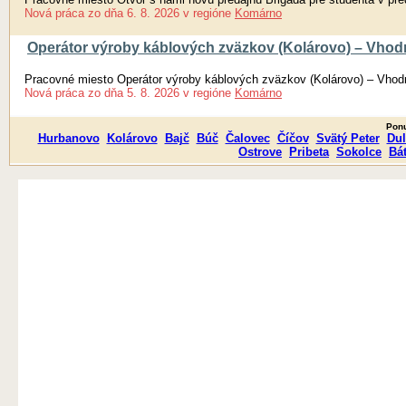
Nová práca
zo dňa
6. 8. 2026
v regióne
Komárno
Operátor výroby káblových zväzkov (Kolárovo) – Vhodn
Pracovné miesto Operátor výroby káblových zväzkov (Kolárovo) – Vhodn
Nová práca
zo dňa
5. 8. 2026
v regióne
Komárno
Ponu
Hurbanovo
Kolárovo
Bajč
Búč
Čalovec
Číčov
Svätý Peter
Dul
Ostrove
Pribeta
Sokolce
Bá