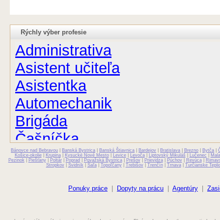
Rýchly výber profesie
Administrativa
Asistent učiteľa
Asistentka
Automechanik
Brigáda
Čašníčka
Bánovce nad Bebravou
Čašník
|
Banská Bystrica
|
Banská Štiavnica
|
Bardejov
|
Bratislava
|
Brezno
|
Bytča
|
Košice-okolie
|
Krupina
|
Kysucké Nové Mesto
|
Levice
|
Levoča
|
Liptovský Mikuláš
|
Lučenec
|
Mal
Pezinok
|
Piešťany
|
Poltár
|
Poprad
|
Považská Bystrica
|
Prešov
|
Prievidza
|
Púchov
|
Revúca
|
Rimav
Stropkov
|
Svidník
|
Šaľa
|
Topoľčany
|
Trebišov
|
Trenčín
|
Trnava
|
Turčianske Tepli
Elektrikár
Farmaceut
Ponuky práce
|
Dopyty na prácu
|
Agentúry
|
Zasi
Fyzioterapeut