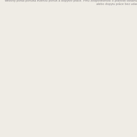
webový portál ponúka inzerciu ponúk a dopytov práce. Plnú zodpovednosť o pravosti obsahu
Grafik
alebo dopytu práce bez uda
Chemik
Chyžná
Inštalatér
Kaderníčka
Kozmetička
Krajčírka
Kuchár
Kuchárka
Kurier
Laborant
Lekár
Masér