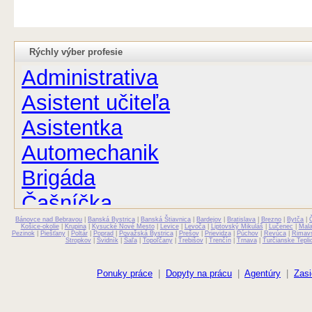
Rýchly výber profesie
Administrativa
Asistent učiteľa
Asistentka
Automechanik
Brigáda
Čašníčka
Bánovce nad Bebravou
Čašník
|
Banská Bystrica
|
Banská Štiavnica
|
Bardejov
|
Bratislava
|
Brezno
|
Bytča
|
Košice-okolie
|
Krupina
|
Kysucké Nové Mesto
|
Levice
|
Levoča
|
Liptovský Mikuláš
|
Lučenec
|
Mal
Pezinok
|
Piešťany
|
Poltár
|
Poprad
|
Považská Bystrica
|
Prešov
|
Prievidza
|
Púchov
|
Revúca
|
Rimav
Stropkov
|
Svidník
|
Šaľa
|
Topoľčany
|
Trebišov
|
Trenčín
|
Trnava
|
Turčianske Tepli
Elektrikár
Farmaceut
Ponuky práce
|
Dopyty na prácu
|
Agentúry
|
Zasi
Fyzioterapeut