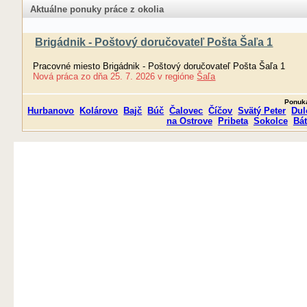
Aktuálne ponuky práce z okolia
Brigádnik - Poštový doručovateľ Pošta Šaľa 1
Pracovné miesto Brigádnik - Poštový doručovateľ Pošta Šaľa 1
Nová práca
zo dňa
25. 7. 2026
v regióne
Šaľa
Ponuka
Hurbanovo
Kolárovo
Bajč
Búč
Čalovec
Číčov
Svätý Peter
Dul
na Ostrove
Pribeta
Sokolce
Bá