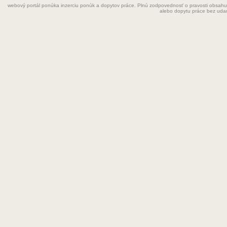
webový portál ponúka inzerciu ponúk a dopytov práce. Plnú zodpovednosť o pravosti obsahu
Grafik
alebo dopytu práce bez uda
Chemik
Chyžná
Inštalatér
Kaderníčka
Kozmetička
Krajčírka
Kuchár
Kuchárka
Kurier
Laborant
Lekár