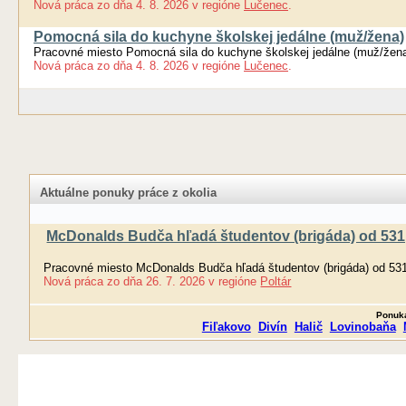
Nová práca
zo dňa
4. 8. 2026
v regióne
Lučenec
.
Pomocná sila do kuchyne školskej jedálne (muž/žena)
Pracovné miesto Pomocná sila do kuchyne školskej jedálne (muž/žen
Nová práca
zo dňa
4. 8. 2026
v regióne
Lučenec
.
Aktuálne ponuky práce z okolia
McDonalds Budča hľadá študentov (brigáda) od 531
Pracovné miesto McDonalds Budča hľadá študentov (brigáda) od 53
Nová práca
zo dňa
26. 7. 2026
v regióne
Poltár
Ponuka
Fiľakovo
Divín
Halič
Lovinobaňa