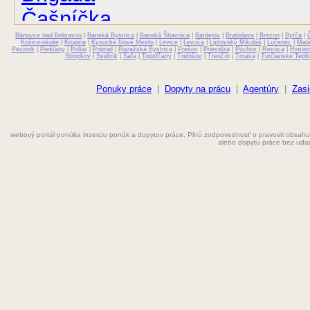
Čašníčka
Bánovce nad Bebravou
Čašník
|
Banská Bystrica
|
Banská Štiavnica
|
Bardejov
|
Bratislava
|
Brezno
|
Bytča
|
Košice-okolie
|
Krupina
|
Kysucké Nové Mesto
|
Levice
|
Levoča
|
Liptovský Mikuláš
|
Lučenec
|
Mal
Pezinok
|
Piešťany
|
Poltár
|
Poprad
|
Považská Bystrica
|
Prešov
|
Prievidza
|
Púchov
|
Revúca
|
Rimav
Stropkov
|
Svidník
|
Šaľa
|
Topoľčany
|
Trebišov
|
Trenčín
|
Trnava
|
Turčianske Tepli
Elektrikár
Farmaceut
Ponuky práce
|
Dopyty na prácu
|
Agentúry
|
Zasi
Fyzioterapeut
webový portál ponúka inzerciu ponúk a dopytov práce. Plnú zodpovednosť o pravosti obsahu
Grafik
alebo dopytu práce bez uda
Chemik
Chyžná
Inštalatér
Kaderníčka
Kozmetička
Krajčírka