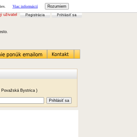
ies.
Viac informácií
ý uživatel
iesto.
 Považská Bystrica )