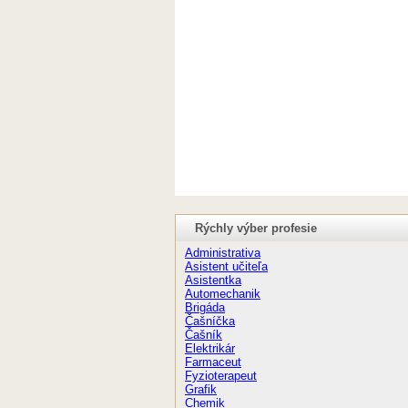
Rýchly výber profesie
Administrativa
Asistent učiteľa
Asistentka
Automechanik
Brigáda
Čašníčka
Čašník
Elektrikár
Farmaceut
Fyzioterapeut
Grafik
Chemik