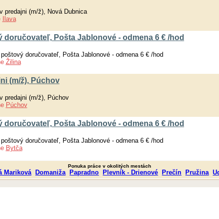
v predajni (m/ž), Nová Dubnica
e
Ilava
 doručovateľ, Pošta Jablonové - odmena 6 € /hod
 poštový doručovateľ, Pošta Jablonové - odmena 6 € /hod
ne
Žilina
ni (m/ž), Púchov
v predajni (m/ž), Púchov
ne
Púchov
 doručovateľ, Pošta Jablonové - odmena 6 € /hod
 poštový doručovateľ, Pošta Jablonové - odmena 6 € /hod
ne
Bytča
Ponuka práce v okolitých mestách
á Mariková
Domaniža
Papradno
Plevník - Drienové
Prečín
Pružina
U