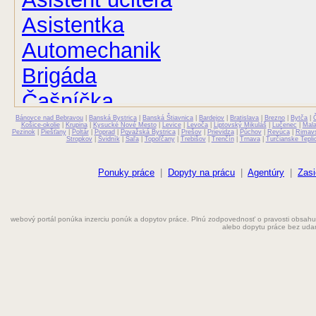
Asistentka
Automechanik
Brigáda
Čašníčka
Bánovce nad Bebravou
Čašník
|
Banská Bystrica
|
Banská Štiavnica
|
Bardejov
|
Bratislava
|
Brezno
|
Bytča
|
Košice-okolie
|
Krupina
|
Kysucké Nové Mesto
|
Levice
|
Levoča
|
Liptovský Mikuláš
|
Lučenec
|
Mal
Pezinok
|
Piešťany
|
Poltár
|
Poprad
|
Považská Bystrica
|
Prešov
|
Prievidza
|
Púchov
|
Revúca
|
Rimav
Stropkov
|
Svidník
|
Šaľa
|
Topoľčany
|
Trebišov
|
Trenčín
|
Trnava
|
Turčianske Tepli
Elektrikár
Farmaceut
Ponuky práce
|
Dopyty na prácu
|
Agentúry
|
Zasi
Fyzioterapeut
webový portál ponúka inzerciu ponúk a dopytov práce. Plnú zodpovednosť o pravosti obsahu
Grafik
alebo dopytu práce bez uda
Chemik
Chyžná
Inštalatér