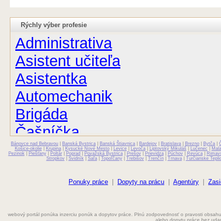
Rýchly výber profesie
Administrativa
Asistent učiteľa
Asistentka
Automechanik
Brigáda
Čašníčka
Bánovce nad Bebravou
Čašník
|
Banská Bystrica
|
Banská Štiavnica
|
Bardejov
|
Bratislava
|
Brezno
|
Bytča
|
Košice-okolie
|
Krupina
|
Kysucké Nové Mesto
|
Levice
|
Levoča
|
Liptovský Mikuláš
|
Lučenec
|
Mal
Pezinok
|
Piešťany
|
Poltár
|
Poprad
|
Považská Bystrica
|
Prešov
|
Prievidza
|
Púchov
|
Revúca
|
Rimav
Stropkov
|
Svidník
|
Šaľa
|
Topoľčany
|
Trebišov
|
Trenčín
|
Trnava
|
Turčianske Tepli
Elektrikár
Farmaceut
Ponuky práce
|
Dopyty na prácu
|
Agentúry
|
Zasi
Fyzioterapeut
webový portál ponúka inzerciu ponúk a dopytov práce. Plnú zodpovednosť o pravosti obsahu
Grafik
alebo dopytu práce bez uda