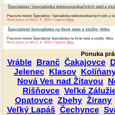
Špecialista / špecialistka telekomunikačných sietí a sl
Pracovné miesto Špecialista / špecialistka telekomunikačných sietí a s
Nová práca
zo dňa
5. 8. 2026
v regióne
Nitra
Špecialista/ špecialistka na fixné siete a služby -Nitra
Pracovné miesto Špecialista/ špecialistka na fixné siete a služby -Nitra
Nová práca
zo dňa
5. 8. 2026
v regióne
Nitra
Ponuka prá
Vráble
Branč
Čakajovce
D
Jelenec
Klasov
Kolíňan
Nová Ves nad Žitavou
N
Rišňovce
Veľké Záluži
Opatovce
Zbehy
Žirany
Veľký Lapáš
Čechynce
Sv