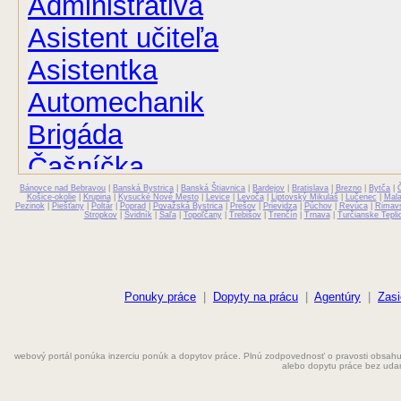
Administrativa
Asistent učiteľa
Asistentka
Automechanik
Brigáda
Čašníčka
Bánovce nad Bebravou
Čašník
|
Banská Bystrica
|
Banská Štiavnica
|
Bardejov
|
Bratislava
|
Brezno
|
Bytča
|
Košice-okolie
|
Krupina
|
Kysucké Nové Mesto
|
Levice
|
Levoča
|
Liptovský Mikuláš
|
Lučenec
|
Mal
Pezinok
|
Piešťany
|
Poltár
|
Poprad
|
Považská Bystrica
|
Prešov
|
Prievidza
|
Púchov
|
Revúca
|
Rimav
Stropkov
|
Svidník
|
Šaľa
|
Topoľčany
|
Trebišov
|
Trenčín
|
Trnava
|
Turčianske Tepli
Elektrikár
Farmaceut
Fyzioterapeut
Ponuky práce
|
Dopyty na prácu
|
Agentúry
|
Zasi
Grafik
Chemik
webový portál ponúka inzerciu ponúk a dopytov práce. Plnú zodpovednosť o pravosti obsahu
alebo dopytu práce bez uda
Chyžná