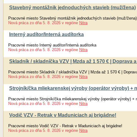
Stavebný montážnik jednoduchých stavieb (muž/žena)
Pracovné miesto Stavebný montážnik jednoduchých stavieb (muž/žena)
Nová práca
zo dňa
5. 8. 2026
v regióne
Nitra
Interný audítor/Interná audítorka
Pracovné miesto Interný audítor/Interná audítorka
Nová práca
zo dňa
5. 8. 2026
v regióne
Nitra
Skladník / skladníčka VZV | Mzda až 1 570 € | Doprava
Pracovné miesto Skladník / skladníčka VZV | Mzda až 1 570 € | Dopra
Nová práca
zo dňa
5. 8. 2026
v regióne
Nitra
Strojník/čka mliekarenskej výroby (operátor výroby) +
Pracovné miesto Strojník/čka mliekarenskej výroby (operátor výroby) +
Nová práca
zo dňa
5. 8. 2026
v regióne
Nitra
Vodič VZV - Retrak v Maduniciach aj brigádne!
Pracovné miesto Vodič VZV - Retrak v Maduniciach aj brigádne!
Nová práca
zo dňa
5. 8. 2026
v regióne
Nitra