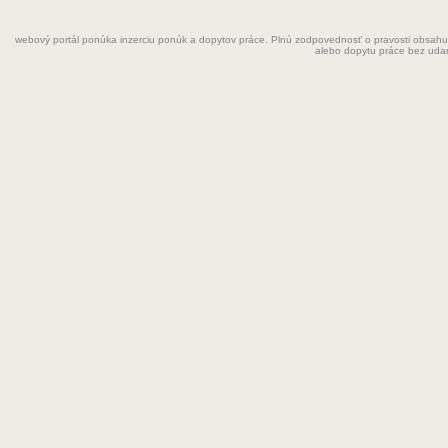
Fyzioterapeut
webový portál ponúka inzerciu ponúk a dopytov práce. Plnú zodpovednosť o pravosti obsahu
Grafik
alebo dopytu práce bez uda
Chemik
Chyžná
Inštalatér
Kaderníčka
Kozmetička
Krajčírka
Kuchár
Kuchárka
Kurier
Laborant