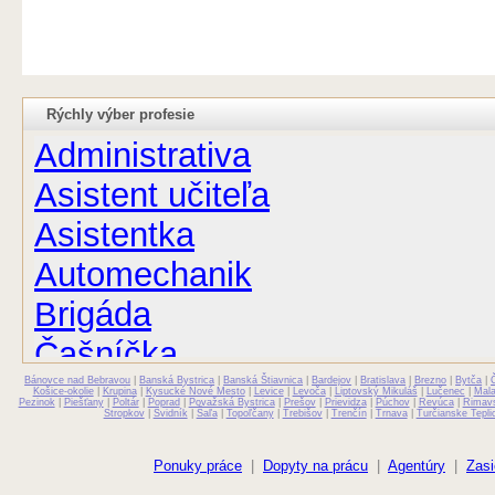
Rýchly výber profesie
Administrativa
Asistent učiteľa
Asistentka
Automechanik
Brigáda
Čašníčka
Bánovce nad Bebravou
Čašník
|
Banská Bystrica
|
Banská Štiavnica
|
Bardejov
|
Bratislava
|
Brezno
|
Bytča
|
Košice-okolie
|
Krupina
|
Kysucké Nové Mesto
|
Levice
|
Levoča
|
Liptovský Mikuláš
|
Lučenec
|
Mal
Pezinok
|
Piešťany
|
Poltár
|
Poprad
|
Považská Bystrica
|
Prešov
|
Prievidza
|
Púchov
|
Revúca
|
Rimav
Stropkov
|
Svidník
|
Šaľa
|
Topoľčany
|
Trebišov
|
Trenčín
|
Trnava
|
Turčianske Tepli
Elektrikár
Farmaceut
Ponuky práce
|
Dopyty na prácu
|
Agentúry
|
Zasi