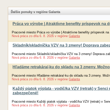
Ďalšie ponuky v regióne Galanta
Práca vo výrobe | Atraktívne benefity príspevok na
Pracovné miesto Práca vo výrobe | Atraktívne benefity príspevok n
Nová práca
zo dňa
6. 8. 2026
v regióne
Galanta
Skladník/skladníčka VZV na 3 zmeny! Doprava za
Pracovné miesto Skladník/skladníčka VZV na 3 zmeny! Doprava 
Nová práca
zo dňa
6. 8. 2026
v regióne
Galanta
Hľadáme retrakára/-ku do skladu na 3 zmeny. Možno
Pracovné miesto Hľadáme retrakára/-ku do skladu na 3 zmeny. Mož
Nová práca
zo dňa
6. 8. 2026
v regióne
Galanta
Každý piatok výplata - vodič/ka VZV (retrak) v Senc
zabezpečené!
Pracovné miesto Každý piatok výplata - vodič/ka VZV (retrak) v Se
Nová práca
zo dňa
6. 8. 2026
v regióne
Galanta