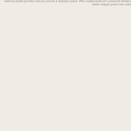
webový portál ponúka inzerciu ponúk a dopytov práce. Plnú zodpovednosť o pravosti obsahu
Grafik
alebo dopytu práce bez uda
Chemik
Chyžná
Inštalatér
Kaderníčka
Kozmetička
Krajčírka
Kuchár
Kuchárka
Kurier
Laborant
Lekár