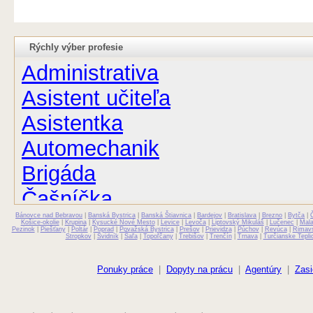
Rýchly výber profesie
Administrativa
Asistent učiteľa
Asistentka
Automechanik
Brigáda
Čašníčka
Bánovce nad Bebravou
Čašník
|
Banská Bystrica
|
Banská Štiavnica
|
Bardejov
|
Bratislava
|
Brezno
|
Bytča
|
Košice-okolie
|
Krupina
|
Kysucké Nové Mesto
|
Levice
|
Levoča
|
Liptovský Mikuláš
|
Lučenec
|
Mal
Pezinok
|
Piešťany
|
Poltár
|
Poprad
|
Považská Bystrica
|
Prešov
|
Prievidza
|
Púchov
|
Revúca
|
Rimav
Stropkov
|
Svidník
|
Šaľa
|
Topoľčany
|
Trebišov
|
Trenčín
|
Trnava
|
Turčianske Tepli
Elektrikár
Farmaceut
Ponuky práce
|
Dopyty na prácu
|
Agentúry
|
Zasi
Fyzioterapeut