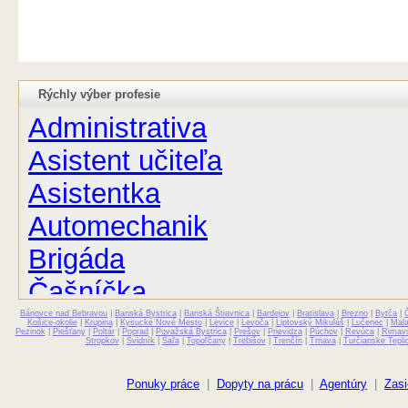
Rýchly výber profesie
Administrativa
Asistent učiteľa
Asistentka
Automechanik
Brigáda
Čašníčka
Bánovce nad Bebravou
Čašník
|
Banská Bystrica
|
Banská Štiavnica
|
Bardejov
|
Bratislava
|
Brezno
|
Bytča
|
Košice-okolie
|
Krupina
|
Kysucké Nové Mesto
|
Levice
|
Levoča
|
Liptovský Mikuláš
|
Lučenec
|
Mal
Pezinok
|
Piešťany
|
Poltár
|
Poprad
|
Považská Bystrica
|
Prešov
|
Prievidza
|
Púchov
|
Revúca
|
Rimav
Stropkov
|
Svidník
|
Šaľa
|
Topoľčany
|
Trebišov
|
Trenčín
|
Trnava
|
Turčianske Tepli
Elektrikár
Farmaceut
Ponuky práce
|
Dopyty na prácu
|
Agentúry
|
Zasi