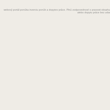
Fyzioterapeut
webový portál ponúka inzerciu ponúk a dopytov práce. Plnú zodpovednosť o pravosti obsahu
Grafik
alebo dopytu práce bez uda
Chemik
Chyžná
Inštalatér
Kaderníčka
Kozmetička
Krajčírka
Kuchár
Kuchárka
Kurier
Laborant