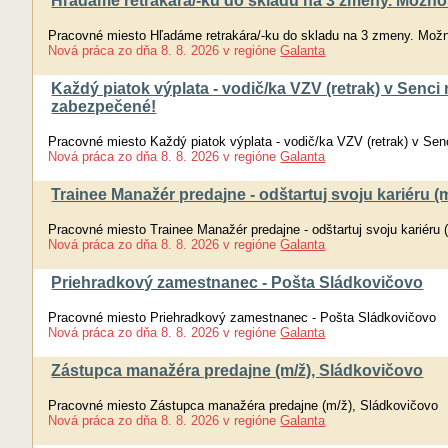
Hľadáme retrakára/-ku do skladu na 3 zmeny. Možno
Pracovné miesto Hľadáme retrakára/-ku do skladu na 3 zmeny. Mož
Nová práca
zo dňa
8. 8. 2026
v regióne
Galanta
Každý piatok výplata - vodič/ka VZV (retrak) v Senc
zabezpečené!
Pracovné miesto Každý piatok výplata - vodič/ka VZV (retrak) v Se
Nová práca
zo dňa
8. 8. 2026
v regióne
Galanta
Trainee Manažér predajne - odštartuj svoju kariéru (m
Pracovné miesto Trainee Manažér predajne - odštartuj svoju kariéru 
Nová práca
zo dňa
8. 8. 2026
v regióne
Galanta
Priehradkový zamestnanec - Pošta Sládkovičovo
Pracovné miesto Priehradkový zamestnanec - Pošta Sládkovičovo
Nová práca
zo dňa
8. 8. 2026
v regióne
Galanta
Zástupca manažéra predajne (m/ž), Sládkovičovo
Pracovné miesto Zástupca manažéra predajne (m/ž), Sládkovičovo
Nová práca
zo dňa
8. 8. 2026
v regióne
Galanta