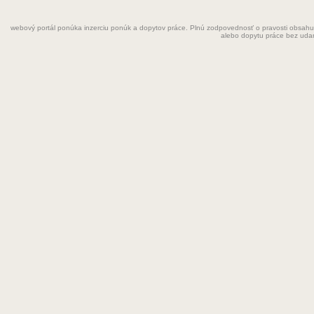
Fyzioterapeut
webový portál ponúka inzerciu ponúk a dopytov práce. Plnú zodpovednosť o pravosti obsahu
Grafik
alebo dopytu práce bez uda
Chemik
Chyžná
Inštalatér
Kaderníčka
Kozmetička
Krajčírka
Kuchár
Kuchárka
Kurier
Laborant