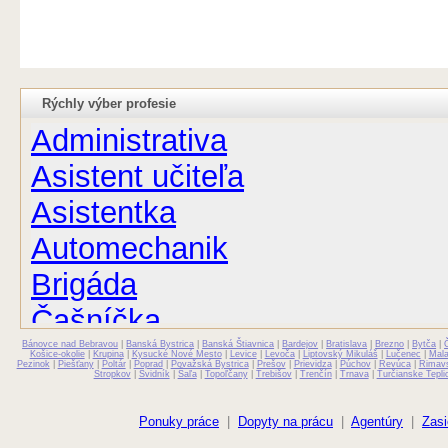
Rýchly výber profesie
Administrativa
Asistent učiteľa
Asistentka
Automechanik
Brigáda
Čašníčka
Bánovce nad Bebravou
Čašník
|
Banská Bystrica
|
Banská Štiavnica
|
Bardejov
|
Bratislava
|
Brezno
|
Bytča
|
Košice-okolie
|
Krupina
|
Kysucké Nové Mesto
|
Levice
|
Levoča
|
Liptovský Mikuláš
|
Lučenec
|
Mal
Pezinok
|
Piešťany
|
Poltár
|
Poprad
|
Považská Bystrica
|
Prešov
|
Prievidza
|
Púchov
|
Revúca
|
Rimav
Stropkov
|
Svidník
|
Šaľa
|
Topoľčany
|
Trebišov
|
Trenčín
|
Trnava
|
Turčianske Tepli
Elektrikár
Farmaceut
Ponuky práce
|
Dopyty na prácu
|
Agentúry
|
Zasi