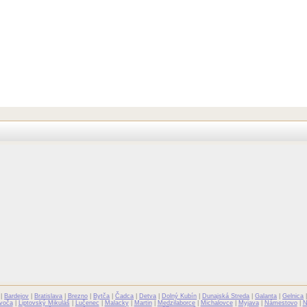
|
Bardejov
|
Bratislava
|
Brezno
|
Bytča
|
Čadca
|
Detva
|
Dolný Kubín
|
Dunajská Streda
|
Galanta
|
Gelnica
voča
|
Liptovský Mikuláš
|
Lučenec
|
Malacky
|
Martin
|
Medzilaborce
|
Michalovce
|
Myjava
|
Námestovo
|
N