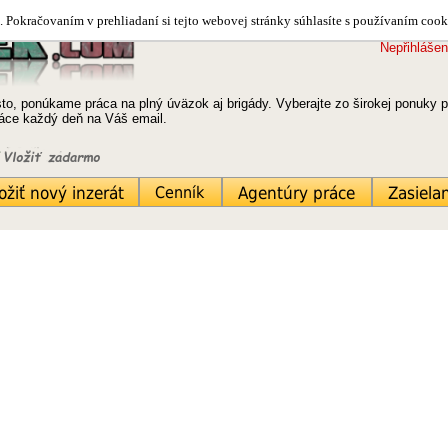
 Pokračovaním v prehliadaní si tejto webovej stránky súhlasíte s používaním cook
Nepřihlášen
o, ponúkame práca na plný úväzok aj brigády. Vyberajte zo širokej ponuky pr
práce každý deň na Váš email.