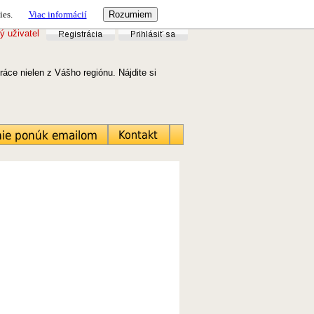
ies.
Viac informácií
ý uživatel
áce nielen z Vášho regiónu. Nájdite si