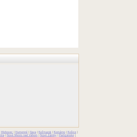
|
Hlohovec
|
Humenné
|
Ilava
|
Kežmarok
|
Komárno
|
Košice
|
itra
|
Nové Mesto nad Váhom
|
Nové Zámky
|
Partizánske
|