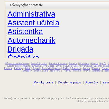
Rýchly výber profesie
Administrativa
Asistent učiteľa
Asistentka
Automechanik
Brigáda
Čašníčka
Bánovce nad Bebravou
Čašník
|
Banská Bystrica
|
Banská Štiavnica
|
Bardejov
|
Bratislava
|
Brezno
|
Bytča
|
Košice-okolie
|
Krupina
|
Kysucké Nové Mesto
|
Levice
|
Levoča
|
Liptovský Mikuláš
|
Lučenec
|
Mal
Pezinok
|
Piešťany
|
Poltár
|
Poprad
|
Považská Bystrica
|
Prešov
|
Prievidza
|
Púchov
|
Revúca
|
Rimav
Stropkov
|
Svidník
|
Šaľa
|
Topoľčany
|
Trebišov
|
Trenčín
|
Trnava
|
Turčianske Tepli
Elektrikár
Farmaceut
Ponuky práce
|
Dopyty na prácu
|
Agentúry
|
Zasi
Fyzioterapeut
webový portál ponúka inzerciu ponúk a dopytov práce. Plnú zodpovednosť o pravosti obsahu
Grafik
alebo dopytu práce bez uda