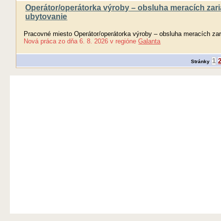
Operátor/operátorka výroby – obsluha meracích zaria
ubytovanie
Pracovné miesto Operátor/operátorka výroby – obsluha meracích zari
Nová práca
zo dňa
6. 8. 2026
v regióne
Galanta
1
Stránky