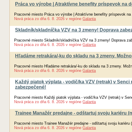
Práca vo výrobe | Atraktívne benefity príspevok na
Pracovné miesto Práca vo výrobe | Atraktívne benefity príspevok n
Nová práca
zo dňa
6. 8. 2026
v regióne
Galanta
Skladník/skladníčka VZV na 3 zmeny! Doprava za
Pracovné miesto Skladník/skladníčka VZV na 3 zmeny! Doprava 
Nová práca
zo dňa
6. 8. 2026
v regióne
Galanta
Hľadáme retrakára/-ku do skladu na 3 zmeny. Možno
Pracovné miesto Hľadáme retrakára/-ku do skladu na 3 zmeny. Mož
Nová práca
zo dňa
6. 8. 2026
v regióne
Galanta
Každý piatok výplata - vodič/ka VZV (retrak) v Senc
zabezpečené!
Pracovné miesto Každý piatok výplata - vodič/ka VZV (retrak) v Se
Nová práca
zo dňa
6. 8. 2026
v regióne
Galanta
Trainee Manažér predajne - odštartuj svoju kariéru (m
Pracovné miesto Trainee Manažér predajne - odštartuj svoju kariéru 
Nová práca
zo dňa
6. 8. 2026
v regióne
Galanta