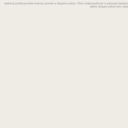
webový portál ponúka inzerciu ponúk a dopytov práce. Plnú zodpovednosť o pravosti obsahu
Grafik
alebo dopytu práce bez uda
Chemik
Chyžná
Inštalatér
Kaderníčka
Kozmetička
Krajčírka
Kuchár
Kuchárka
Kurier
Laborant
Lekár