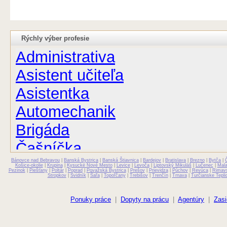
Rýchly výber profesie
Administrativa
Asistent učiteľa
Asistentka
Automechanik
Brigáda
Čašníčka
Bánovce nad Bebravou
Čašník
|
Banská Bystrica
|
Banská Štiavnica
|
Bardejov
|
Bratislava
|
Brezno
|
Bytča
|
Košice-okolie
|
Krupina
|
Kysucké Nové Mesto
|
Levice
|
Levoča
|
Liptovský Mikuláš
|
Lučenec
|
Mal
Pezinok
|
Piešťany
|
Poltár
|
Poprad
|
Považská Bystrica
|
Prešov
|
Prievidza
|
Púchov
|
Revúca
|
Rimav
Stropkov
|
Svidník
|
Šaľa
|
Topoľčany
|
Trebišov
|
Trenčín
|
Trnava
|
Turčianske Tepli
Elektrikár
Farmaceut
Ponuky práce
|
Dopyty na prácu
|
Agentúry
|
Zasi
Fyzioterapeut