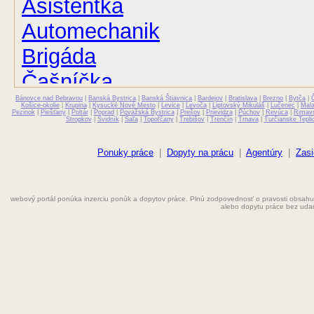
Asistentka
Automechanik
Brigáda
Čašníčka
Bánovce nad Bebravou
Čašník
|
Banská Bystrica
|
Banská Štiavnica
|
Bardejov
|
Bratislava
|
Brezno
|
Bytča
|
Košice-okolie
|
Krupina
|
Kysucké Nové Mesto
|
Levice
|
Levoča
|
Liptovský Mikuláš
|
Lučenec
|
Mal
Pezinok
|
Piešťany
|
Poltár
|
Poprad
|
Považská Bystrica
|
Prešov
|
Prievidza
|
Púchov
|
Revúca
|
Rimav
Stropkov
|
Svidník
|
Šaľa
|
Topoľčany
|
Trebišov
|
Trenčín
|
Trnava
|
Turčianske Tepli
Elektrikár
Farmaceut
Ponuky práce
|
Dopyty na prácu
|
Agentúry
|
Zasi
Fyzioterapeut
webový portál ponúka inzerciu ponúk a dopytov práce. Plnú zodpovednosť o pravosti obsahu
Grafik
alebo dopytu práce bez uda
Chemik
Chyžná
Inštalatér
Kaderníčka