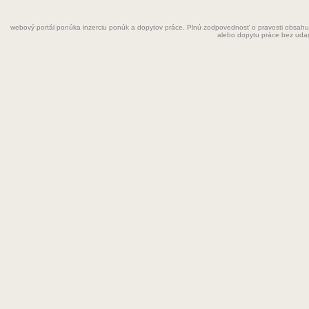
Fyzioterapeut
webový portál ponúka inzerciu ponúk a dopytov práce. Plnú zodpovednosť o pravosti obsahu
Grafik
alebo dopytu práce bez uda
Chemik
Chyžná
Inštalatér
Kaderníčka
Kozmetička
Krajčírka
Kuchár
Kuchárka
Kurier
Laborant