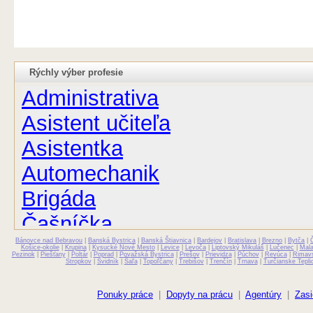
Rýchly výber profesie
Administrativa
Asistent učiteľa
Asistentka
Automechanik
Brigáda
Čašníčka
Bánovce nad Bebravou
Čašník
|
Banská Bystrica
|
Banská Štiavnica
|
Bardejov
|
Bratislava
|
Brezno
|
Bytča
|
Košice-okolie
|
Krupina
|
Kysucké Nové Mesto
|
Levice
|
Levoča
|
Liptovský Mikuláš
|
Lučenec
|
Mal
Pezinok
|
Piešťany
|
Poltár
|
Poprad
|
Považská Bystrica
|
Prešov
|
Prievidza
|
Púchov
|
Revúca
|
Rimav
Stropkov
|
Svidník
|
Šaľa
|
Topoľčany
|
Trebišov
|
Trenčín
|
Trnava
|
Turčianske Tepli
Elektrikár
Farmaceut
Ponuky práce
|
Dopyty na prácu
|
Agentúry
|
Zasi