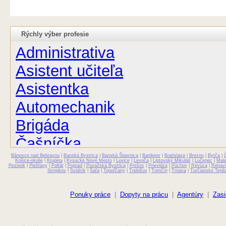
Rýchly výber profesie
Administrativa
Asistent učiteľa
Asistentka
Automechanik
Brigáda
Čašníčka
Bánovce nad Bebravou
Čašník
|
Banská Bystrica
|
Banská Štiavnica
|
Bardejov
|
Bratislava
|
Brezno
|
Bytča
|
Košice-okolie
|
Krupina
|
Kysucké Nové Mesto
|
Levice
|
Levoča
|
Liptovský Mikuláš
|
Lučenec
|
Mal
Pezinok
|
Piešťany
|
Poltár
|
Poprad
|
Považská Bystrica
|
Prešov
|
Prievidza
|
Púchov
|
Revúca
|
Rimav
Stropkov
|
Svidník
|
Šaľa
|
Topoľčany
|
Trebišov
|
Trenčín
|
Trnava
|
Turčianske Tepli
Elektrikár
Farmaceut
Ponuky práce
|
Dopyty na prácu
|
Agentúry
|
Zasi
Fyzioterapeut