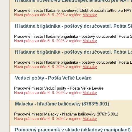
Hľadáme nového/vú Elektrošpecialistu/tku pre NAY M
Pracovné miesto Hľadáme nového/vú Elektrošpecialistu/tku pre NAY 
Nová práca
zo dňa
8. 8. 2026
v regióne
Malacky
Hľadáme brigádnika - poštový doručovateľ, Pošta S
Pracovné miesto Hľadáme brigádnika - poštový doručovateľ, Pošta 
Nová práca
zo dňa
8. 8. 2026
v regióne
Malacky
Hľadáme brigádnika - poštový doručovateľ, Pošta L
Pracovné miesto Hľadáme brigádnika - poštový doručovateľ, Pošta 
Nová práca
zo dňa
8. 8. 2026
v regióne
Malacky
Vedúci pošty - Pošta Veľké Leváre
Pracovné miesto Vedúci pošty - Pošta Veľké Leváre
Nová práca
zo dňa
8. 8. 2026
v regióne
Malacky
Malacky - hľadáme baličov/ky (8763*5.001)
Pracovné miesto Malacky - hľadáme baličov/ky (8763*5.001)
Nová práca
zo dňa
8. 8. 2026
v regióne
Malacky
Pomocný pracovník v sklade (skladový manipulant)