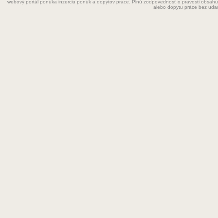
webový portál ponúka inzerciu ponúk a dopytov práce. Plnú zodpovednosť o pravosti obsahu
Grafik
alebo dopytu práce bez uda
Chemik
Chyžná
Inštalatér
Kaderníčka
Kozmetička
Krajčírka
Kuchár
Kuchárka
Kurier
Laborant
Lekár