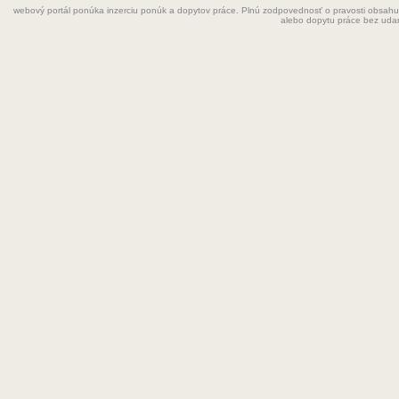
webový portál ponúka inzerciu ponúk a dopytov práce. Plnú zodpovednosť o pravosti obsahu
Grafik
alebo dopytu práce bez uda
Chemik
Chyžná
Inštalatér
Kaderníčka
Kozmetička
Krajčírka
Kuchár
Kuchárka
Kurier
Laborant
Lekár