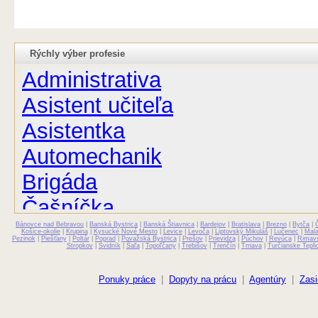
Rýchly výber profesie
Administrativa
Asistent učiteľa
Asistentka
Automechanik
Brigáda
Čašníčka
Bánovce nad Bebravou
Čašník
|
Banská Bystrica
|
Banská Štiavnica
|
Bardejov
|
Bratislava
|
Brezno
|
Bytča
|
Košice-okolie
|
Krupina
|
Kysucké Nové Mesto
|
Levice
|
Levoča
|
Liptovský Mikuláš
|
Lučenec
|
Mal
Pezinok
|
Piešťany
|
Poltár
|
Poprad
|
Považská Bystrica
|
Prešov
|
Prievidza
|
Púchov
|
Revúca
|
Rimav
Stropkov
|
Svidník
|
Šaľa
|
Topoľčany
|
Trebišov
|
Trenčín
|
Trnava
|
Turčianske Tepli
Elektrikár
Farmaceut
Ponuky práce
|
Dopyty na prácu
|
Agentúry
|
Zasi
Fyzioterapeut