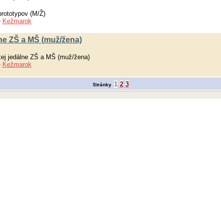
rototypov (M/Ž)
e
Kežmarok
ne ZŠ a MŠ (muž/žena)
ej jedálne ZŠ a MŠ (muž/žena)
e
Kežmarok
1
2
3
Stránky