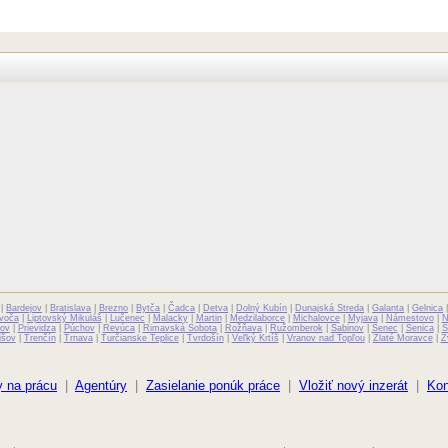
|
Bardejov
|
Bratislava
|
Brezno
|
Bytča
|
Čadca
|
Detva
|
Dolný Kubín
|
Dunajská Streda
|
Galanta
|
Gelnica
voča
|
Liptovský Mikuláš
|
Lučenec
|
Malacky
|
Martin
|
Medzilaborce
|
Michalovce
|
Myjava
|
Námestovo
|
N
ov
|
Prievidza
|
Púchov
|
Revúca
|
Rimavská Sobota
|
Rožňava
|
Ružomberok
|
Sabinov
|
Senec
|
Senica
|
S
išov
|
Trenčín
|
Trnava
|
Turčianske Teplice
|
Tvrdošín
|
Veľký Krtíš
|
Vranov nad Topľou
|
Zlaté Moravce
|
Z
 na prácu
|
Agentúry
|
Zasielanie ponúk práce
|
Vložiť nový inzerát
|
Kon