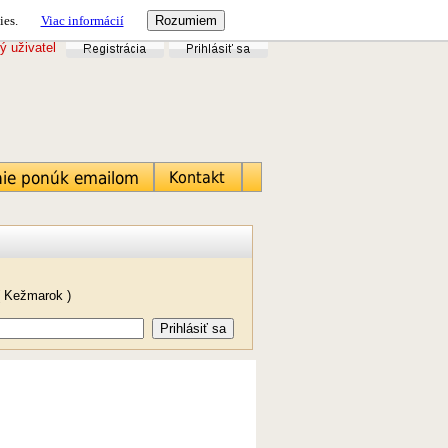
ies.
Viac informácií
ý uživatel
( Kežmarok )