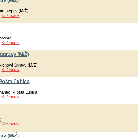
ov (M/Ž)
rototypov (M/Ž)
e
Kežmarok
oporec
e
Kežmarok
 úpravy (M/Ž)
ovrchové úpravy (M/Ž)
e
Kežmarok
Pošta Ľubica
nanec .-Pošta Ľubica
e
Kežmarok
)
e
Kežmarok
ov (M/Ž)