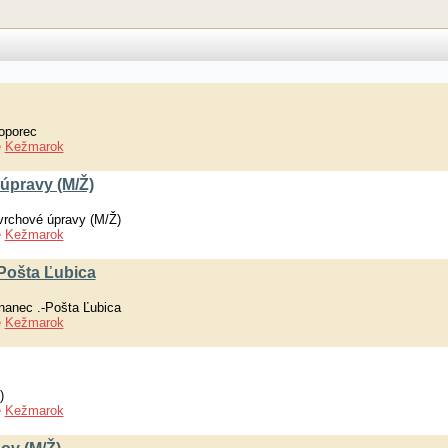
oporec
e
Kežmarok
 úpravy (M/Ž)
ovrchové úpravy (M/Ž)
e
Kežmarok
Pošta Ľubica
nanec .-Pošta Ľubica
e
Kežmarok
)
e
Kežmarok