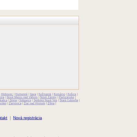
|
Hlohovec
|
Humenné
|
Ilava
|
Kežmarok
|
Komárno
|
Košice
|
itra
|
Nové Mesto nad Váhom
|
Nové Zámky
|
Partizánske
|
kalica
|
Snina
|
Sobrance
|
Spišská Nová Ves
|
Stará Ľubovňa
|
volen
|
Žarnovica
|
Žiar nad Hronom
|
Žilina
|
takt
|
Nová registrácia