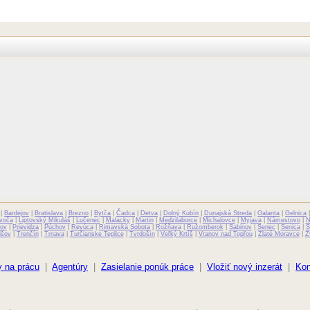
|
Bardejov
|
Bratislava
|
Brezno
|
Bytča
|
Čadca
|
Detva
|
Dolný Kubín
|
Dunajská Streda
|
Galanta
|
Gelnica
voča
|
Liptovský Mikuláš
|
Lučenec
|
Malacky
|
Martin
|
Medzilaborce
|
Michalovce
|
Myjava
|
Námestovo
|
N
ov
|
Prievidza
|
Púchov
|
Revúca
|
Rimavská Sobota
|
Rožňava
|
Ružomberok
|
Sabinov
|
Senec
|
Senica
|
S
išov
|
Trenčín
|
Trnava
|
Turčianske Teplice
|
Tvrdošín
|
Veľký Krtíš
|
Vranov nad Topľou
|
Zlaté Moravce
|
Z
 na prácu
|
Agentúry
|
Zasielanie ponúk práce
|
Vložiť nový inzerát
|
Kon