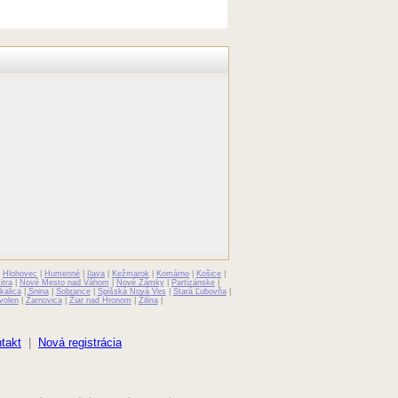
|
Hlohovec
|
Humenné
|
Ilava
|
Kežmarok
|
Komárno
|
Košice
|
itra
|
Nové Mesto nad Váhom
|
Nové Zámky
|
Partizánske
|
kalica
|
Snina
|
Sobrance
|
Spišská Nová Ves
|
Stará Ľubovňa
|
volen
|
Žarnovica
|
Žiar nad Hronom
|
Žilina
|
takt
|
Nová registrácia