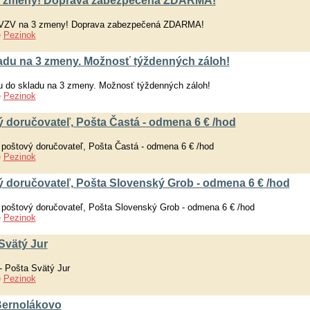
 3 zmeny! Doprava zabezpečená ZDARMA!
a VZV na 3 zmeny! Doprava zabezpečená ZDARMA!
e
Pezinok
ladu na 3 zmeny. Možnosť týždenných záloh!
u do skladu na 3 zmeny. Možnosť týždenných záloh!
e
Pezinok
 doručovateľ, Pošta Častá - odmena 6 € /hod
 poštový doručovateľ, Pošta Častá - odmena 6 € /hod
e
Pezinok
ý doručovateľ, Pošta Slovenský Grob - odmena 6 € /hod
 poštový doručovateľ, Pošta Slovenský Grob - odmena 6 € /hod
e
Pezinok
Svätý Jur
- Pošta Svätý Jur
e
Pezinok
 Bernolákovo