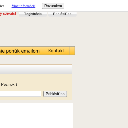
ies.
Viac informácií
ý uživatel
 Pezinok )