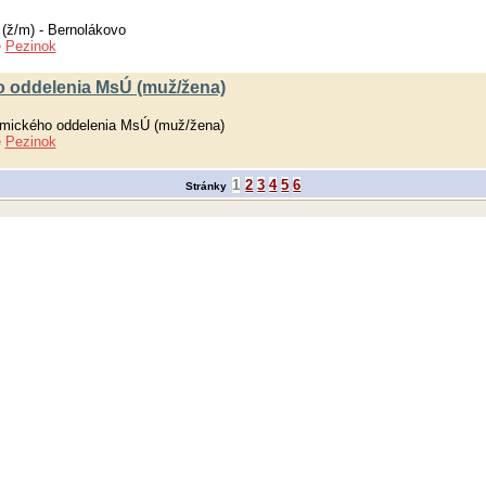
 (ž/m) - Bernolákovo
e
Pezinok
 oddelenia MsÚ (muž/žena)
mického oddelenia MsÚ (muž/žena)
e
Pezinok
1
2
3
4
5
6
Stránky