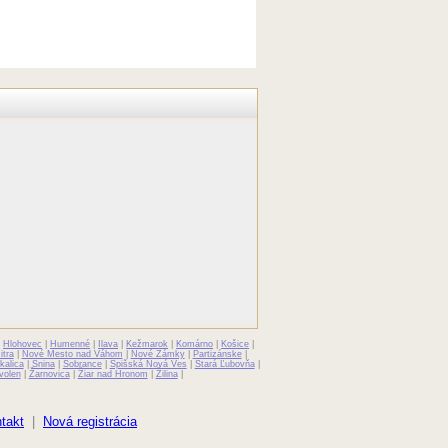
|
Hlohovec
|
Humenné
|
Ilava
|
Kežmarok
|
Komárno
|
Košice
|
itra
|
Nové Mesto nad Váhom
|
Nové Zámky
|
Partizánske
|
kalica
|
Snina
|
Sobrance
|
Spišská Nová Ves
|
Stará Ľubovňa
|
volen
|
Žarnovica
|
Žiar nad Hronom
|
Žilina
|
takt
|
Nová registrácia