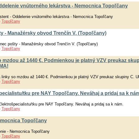
- Oddelenie vnútorného lekárstva - Nemocnica Topoľčany
istent - Oddelenie vnútorného lekárstva - Nemocnica Topoľčany
e
Topoľčany
y - Manažérsky obvod Trenčín V. (Topoľčany)
ec pošty - Manažérsky obvod Trenčín V. (Topoľčany)
e
Topoľčany
 mzdou až 1440 €. Podmienkou je platný VZV preukaz skup
RMA!
linky so mzdou až 1440 €. Podmienkou je platný VZV preukaz skupiny C. 
e
Topoľčany
cialistu/tku pre NAY Topoľčany. Neváhaj a pridaj sa k nám
ktrošpecialistu/tku pre NAY Topoľčany. Neváhaj a pridaj sa k nám.
e
Topoľčany
Nemocnica Topoľčany
enie - Nemocnica Topoľčany
e
Topoľčany