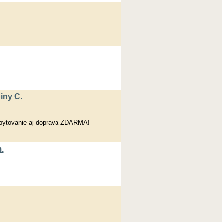
iny C.
Ubytovanie aj doprava ZDARMA!
.