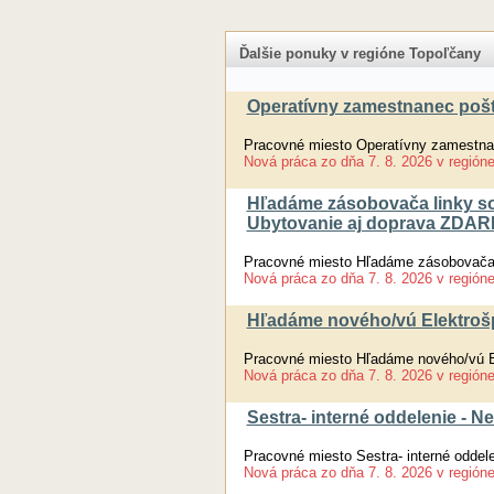
Ďalšie ponuky v regióne Topoľčany
Operatívny zamestnanec pošt
Pracovné miesto Operatívny zamestnan
Nová práca
zo dňa
7. 8. 2026
v región
Hľadáme zásobovača linky so
Ubytovanie aj doprava ZDA
Pracovné miesto Hľadáme zásobovača 
Nová práca
zo dňa
7. 8. 2026
v región
Hľadáme nového/vú Elektrošpe
Pracovné miesto Hľadáme nového/vú Ele
Nová práca
zo dňa
7. 8. 2026
v región
Sestra- interné oddelenie - 
Pracovné miesto Sestra- interné oddel
Nová práca
zo dňa
7. 8. 2026
v región