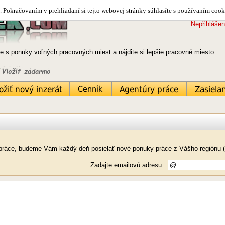
 Pokračovaním v prehliadaní si tejto webovej stránky súhlasíte s používaním cook
Nepřihlášen
e s ponuky voľných pracovných miest a nájdite si lepšie pracovné miesto.
k práce, budeme Vám každý deň posielať nové ponuky práce z Vášho regiónu (
Zadajte emailovú adresu