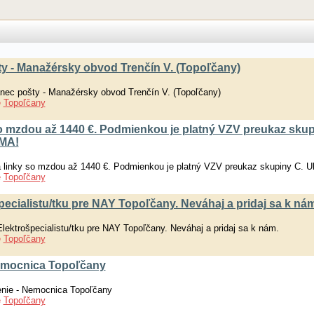
y - Manažérsky obvod Trenčín V. (Topoľčany)
ec pošty - Manažérsky obvod Trenčín V. (Topoľčany)
e
Topoľčany
 mzdou až 1440 €. Podmienkou je platný VZV preukaz skup
RMA!
linky so mzdou až 1440 €. Podmienkou je platný VZV preukaz skupiny C. 
e
Topoľčany
cialistu/tku pre NAY Topoľčany. Neváhaj a pridaj sa k nám
ktrošpecialistu/tku pre NAY Topoľčany. Neváhaj a pridaj sa k nám.
e
Topoľčany
Nemocnica Topoľčany
enie - Nemocnica Topoľčany
e
Topoľčany