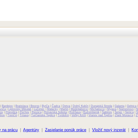
|
Bardejov
|
Bratislava
|
Brezno
|
Bytča
|
Čadca
|
Detva
|
Dolný Kubín
|
Dunajská Streda
|
Galanta
|
Gelnica
voča
|
Liptovský Mikuláš
|
Lučenec
|
Malacky
|
Martin
|
Medzilaborce
|
Michalovce
|
Myjava
|
Námestovo
|
N
ov
|
Prievidza
|
Púchov
|
Revúca
|
Rimavská Sobota
|
Rožňava
|
Ružomberok
|
Sabinov
|
Senec
|
Senica
|
S
išov
|
Trenčín
|
Trnava
|
Turčianske Teplice
|
Tvrdošín
|
Veľký Krtíš
|
Vranov nad Topľou
|
Zlaté Moravce
|
Z
 na prácu
|
Agentúry
|
Zasielanie ponúk práce
|
Vložiť nový inzerát
|
Kon