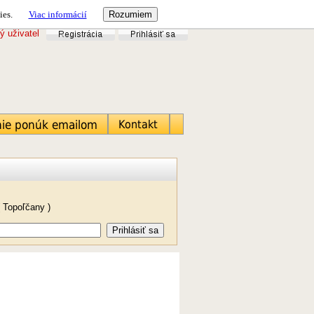
ies.
Viac informácií
ý uživatel
 Topoľčany )