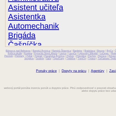
Asistent učiteľa
Asistentka
Automechanik
Brigáda
Čašníčka
Bánovce nad Bebravou
Čašník
|
Banská Bystrica
|
Banská Štiavnica
|
Bardejov
|
Bratislava
|
Brezno
|
Bytča
|
Košice-okolie
|
Krupina
|
Kysucké Nové Mesto
|
Levice
|
Levoča
|
Liptovský Mikuláš
|
Lučenec
|
Mal
Pezinok
|
Piešťany
|
Poltár
|
Poprad
|
Považská Bystrica
|
Prešov
|
Prievidza
|
Púchov
|
Revúca
|
Rimav
Stropkov
|
Svidník
|
Šaľa
|
Topoľčany
|
Trebišov
|
Trenčín
|
Trnava
|
Turčianske Tepli
Elektrikár
Farmaceut
Ponuky práce
|
Dopyty na prácu
|
Agentúry
|
Zasi
Fyzioterapeut
webový portál ponúka inzerciu ponúk a dopytov práce. Plnú zodpovednosť o pravosti obsahu
Grafik
alebo dopytu práce bez uda
Chemik
Chyžná