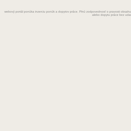
Fyzioterapeut
webový portál ponúka inzerciu ponúk a dopytov práce. Plnú zodpovednosť o pravosti obsahu
Grafik
alebo dopytu práce bez uda
Chemik
Chyžná
Inštalatér
Kaderníčka
Kozmetička
Krajčírka
Kuchár
Kuchárka
Kurier
Laborant