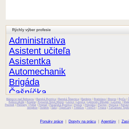
Rýchly výber profesie
Administrativa
Asistent učiteľa
Asistentka
Automechanik
Brigáda
Čašníčka
Bánovce nad Bebravou
Čašník
|
Banská Bystrica
|
Banská Štiavnica
|
Bardejov
|
Bratislava
|
Brezno
|
Bytča
|
Košice-okolie
|
Krupina
|
Kysucké Nové Mesto
|
Levice
|
Levoča
|
Liptovský Mikuláš
|
Lučenec
|
Mal
Pezinok
|
Piešťany
|
Poltár
|
Poprad
|
Považská Bystrica
|
Prešov
|
Prievidza
|
Púchov
|
Revúca
|
Rimav
Stropkov
|
Svidník
|
Šaľa
|
Topoľčany
|
Trebišov
|
Trenčín
|
Trnava
|
Turčianske Tepli
Elektrikár
Farmaceut
Ponuky práce
|
Dopyty na prácu
|
Agentúry
|
Zasi