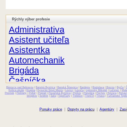
Rýchly výber profesie
Administrativa
Asistent učiteľa
Asistentka
Automechanik
Brigáda
Čašníčka
Bánovce nad Bebravou
Čašník
|
Banská Bystrica
|
Banská Štiavnica
|
Bardejov
|
Bratislava
|
Brezno
|
Bytča
|
Košice-okolie
|
Krupina
|
Kysucké Nové Mesto
|
Levice
|
Levoča
|
Liptovský Mikuláš
|
Lučenec
|
Mal
Pezinok
|
Piešťany
|
Poltár
|
Poprad
|
Považská Bystrica
|
Prešov
|
Prievidza
|
Púchov
|
Revúca
|
Rimav
Stropkov
|
Svidník
|
Šaľa
|
Topoľčany
|
Trebišov
|
Trenčín
|
Trnava
|
Turčianske Tepli
Elektrikár
Farmaceut
Ponuky práce
|
Dopyty na prácu
|
Agentúry
|
Zasi
Fyzioterapeut