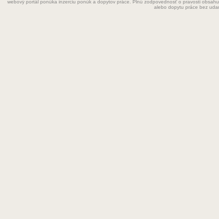
webový portál ponúka inzerciu ponúk a dopytov práce. Plnú zodpovednosť o pravosti obsahu
Grafik
alebo dopytu práce bez uda
Chemik
Chyžná
Inštalatér
Kaderníčka
Kozmetička
Krajčírka
Kuchár
Kuchárka
Kurier
Laborant
Lekár