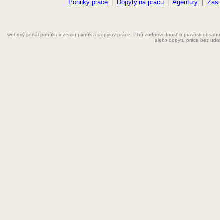
Farmaceut
Ponuky práce
|
Dopyty na prácu
|
Agentúry
|
Zasi
Fyzioterapeut
webový portál ponúka inzerciu ponúk a dopytov práce. Plnú zodpovednosť o pravosti obsahu
Grafik
alebo dopytu práce bez uda
Chemik
Chyžná
Inštalatér
Kaderníčka
Kozmetička
Krajčírka
Kuchár
Kuchárka
Kurier
Laborant