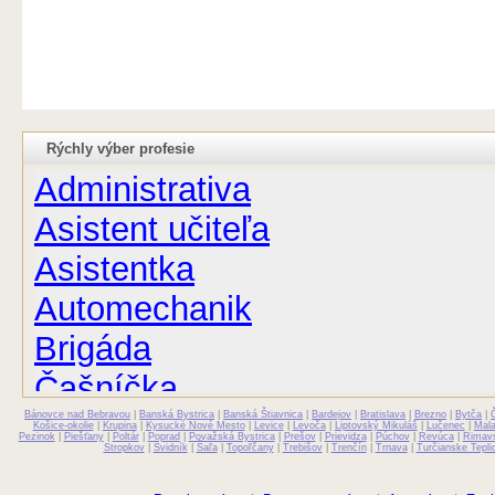
Rýchly výber profesie
Administrativa
Asistent učiteľa
Asistentka
Automechanik
Brigáda
Čašníčka
Bánovce nad Bebravou
Čašník
|
Banská Bystrica
|
Banská Štiavnica
|
Bardejov
|
Bratislava
|
Brezno
|
Bytča
|
Košice-okolie
|
Krupina
|
Kysucké Nové Mesto
|
Levice
|
Levoča
|
Liptovský Mikuláš
|
Lučenec
|
Mal
Pezinok
|
Piešťany
|
Poltár
|
Poprad
|
Považská Bystrica
|
Prešov
|
Prievidza
|
Púchov
|
Revúca
|
Rimav
Stropkov
|
Svidník
|
Šaľa
|
Topoľčany
|
Trebišov
|
Trenčín
|
Trnava
|
Turčianske Tepli
Elektrikár