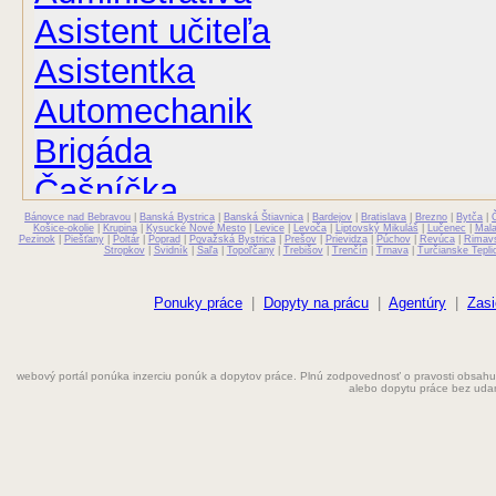
Asistent učiteľa
Asistentka
Automechanik
Brigáda
Čašníčka
Bánovce nad Bebravou
Čašník
|
Banská Bystrica
|
Banská Štiavnica
|
Bardejov
|
Bratislava
|
Brezno
|
Bytča
|
Košice-okolie
|
Krupina
|
Kysucké Nové Mesto
|
Levice
|
Levoča
|
Liptovský Mikuláš
|
Lučenec
|
Mal
Pezinok
|
Piešťany
|
Poltár
|
Poprad
|
Považská Bystrica
|
Prešov
|
Prievidza
|
Púchov
|
Revúca
|
Rimav
Stropkov
|
Svidník
|
Šaľa
|
Topoľčany
|
Trebišov
|
Trenčín
|
Trnava
|
Turčianske Tepli
Elektrikár
Farmaceut
Ponuky práce
|
Dopyty na prácu
|
Agentúry
|
Zasi
Fyzioterapeut
webový portál ponúka inzerciu ponúk a dopytov práce. Plnú zodpovednosť o pravosti obsahu
Grafik
alebo dopytu práce bez uda
Chemik
Chyžná