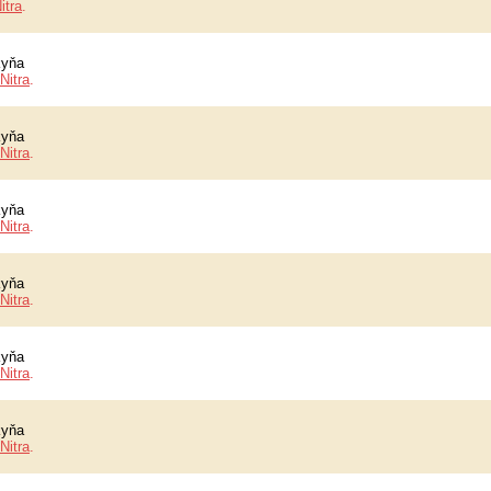
itra
.
kyňa
Nitra
.
kyňa
Nitra
.
kyňa
Nitra
.
kyňa
Nitra
.
kyňa
Nitra
.
kyňa
Nitra
.