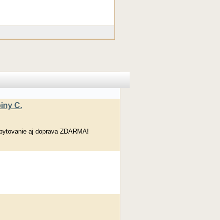
iny C.
Ubytovanie aj doprava ZDARMA!