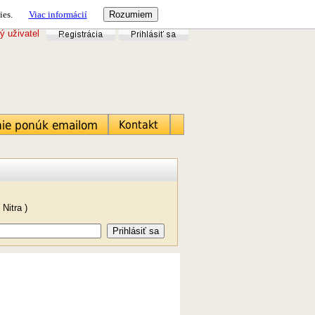
ies.
Viac informácií
ý uživatel
Nitra )