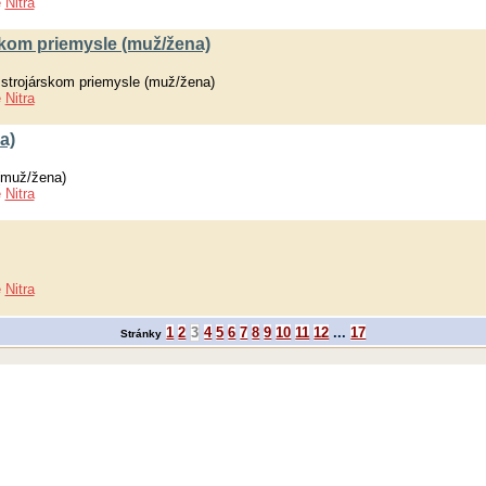
e
Nitra
skom priemysle (muž/žena)
 strojárskom priemysle (muž/žena)
e
Nitra
a)
muž/žena)
e
Nitra
e
Nitra
1
2
3
4
5
6
7
8
9
10
11
12
...
17
Stránky