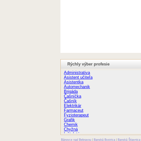
Rýchly výber profesie
Administrativa
Asistent učiteľa
Asistentka
Automechanik
Brigáda
Čašníčka
Čašník
Elektrikár
Farmaceut
Fyzioterapeut
Grafik
Chemik
Chyžná
Inštalatér
Kaderníčka
Bánovce nad Bebravou
|
Banská Bystrica
|
Banská Štiavnica