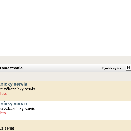
 zamestnanie
Rýchly výber
nícky servis
re zákaznícky servis
itra
.
nícky servis
re zákaznícky servis
itra
.
už/žena)