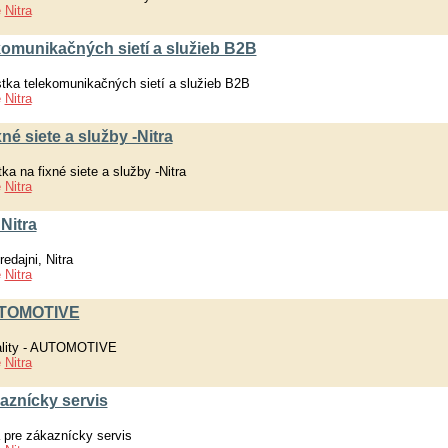
e
Nitra
lekomunikačných sietí a služieb B2B
stka telekomunikačných sietí a služieb B2B
e
Nitra
xné siete a služby -Nitra
ka na fixné siete a služby -Nitra
e
Nitra
Nitra
edajni, Nitra
e
Nitra
 AUTOMOTIVE
vality - AUTOMOTIVE
e
Nitra
aznícky servis
 pre zákaznícky servis