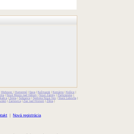
|
Hlohovec
|
Humenné
|
Ilava
|
Kežmarok
|
Komárno
|
Košice
|
itra
|
Nové Mesto nad Váhom
|
Nové Zámky
|
Partizánske
|
kalica
|
Snina
|
Sobrance
|
Spišská Nová Ves
|
Stará Ľubovňa
|
volen
|
Žarnovica
|
Žiar nad Hronom
|
Žilina
|
takt
|
Nová registrácia