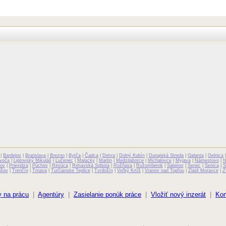
|
Bardejov
|
Bratislava
|
Brezno
|
Bytča
|
Čadca
|
Detva
|
Dolný Kubín
|
Dunajská Streda
|
Galanta
|
Gelnica
voča
|
Liptovský Mikuláš
|
Lučenec
|
Malacky
|
Martin
|
Medzilaborce
|
Michalovce
|
Myjava
|
Námestovo
|
N
ov
|
Prievidza
|
Púchov
|
Revúca
|
Rimavská Sobota
|
Rožňava
|
Ružomberok
|
Sabinov
|
Senec
|
Senica
|
S
išov
|
Trenčín
|
Trnava
|
Turčianske Teplice
|
Tvrdošín
|
Veľký Krtíš
|
Vranov nad Topľou
|
Zlaté Moravce
|
Z
 na prácu
|
Agentúry
|
Zasielanie ponúk práce
|
Vložiť nový inzerát
|
Kon