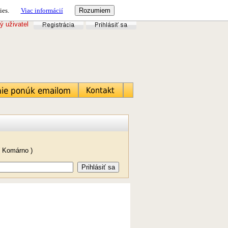
ies.
Viac informácií
ý uživatel
( Komárno )