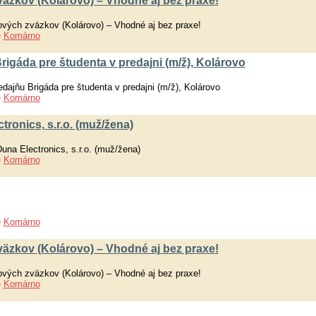
äzkov (Kolárovo) – Vhodné aj bez praxe!
ových zväzkov (Kolárovo) – Vhodné aj bez praxe!
e
Komárno
igáda pre študenta v predajni (m/ž), Kolárovo
dajňu Brigáda pre študenta v predajni (m/ž), Kolárovo
e
Komárno
tronics, s.r.o. (muž/žena)
una Electronics, s.r.o. (muž/žena)
e
Komárno
e
Komárno
äzkov (Kolárovo) – Vhodné aj bez praxe!
ových zväzkov (Kolárovo) – Vhodné aj bez praxe!
e
Komárno