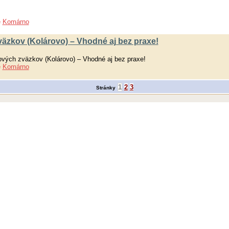
e
Komárno
äzkov (Kolárovo) – Vhodné aj bez praxe!
ových zväzkov (Kolárovo) – Vhodné aj bez praxe!
e
Komárno
1
2
3
Stránky