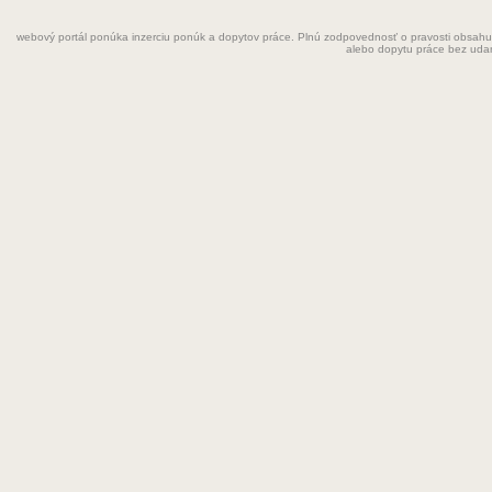
Fyzioterapeut
webový portál ponúka inzerciu ponúk a dopytov práce. Plnú zodpovednosť o pravosti obsahu
Grafik
alebo dopytu práce bez uda
Chemik
Chyžná
Inštalatér
Kaderníčka
Kozmetička
Krajčírka
Kuchár
Kuchárka
Kurier
Laborant
Lekár