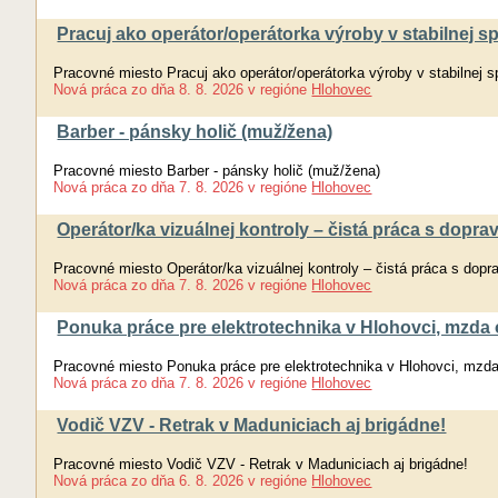
Pracuj ako operátor/operátorka výroby v stabilnej s
Pracovné miesto Pracuj ako operátor/operátorka výroby v stabilnej 
Nová práca
zo dňa
8. 8. 2026
v regióne
Hlohovec
Barber - pánsky holič (muž/žena)
Pracovné miesto Barber - pánsky holič (muž/žena)
Nová práca
zo dňa
7. 8. 2026
v regióne
Hlohovec
Operátor/ka vizuálnej kontroly – čistá práca s doprav
Pracovné miesto Operátor/ka vizuálnej kontroly – čistá práca s dopra
Nová práca
zo dňa
7. 8. 2026
v regióne
Hlohovec
Ponuka práce pre elektrotechnika v Hlohovci, mzda
Pracovné miesto Ponuka práce pre elektrotechnika v Hlohovci, mzd
Nová práca
zo dňa
7. 8. 2026
v regióne
Hlohovec
Vodič VZV - Retrak v Maduniciach aj brigádne!
Pracovné miesto Vodič VZV - Retrak v Maduniciach aj brigádne!
Nová práca
zo dňa
6. 8. 2026
v regióne
Hlohovec