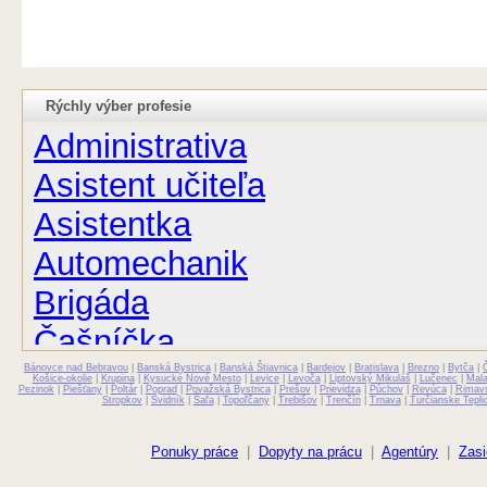
Rýchly výber profesie
Administrativa
Asistent učiteľa
Asistentka
Automechanik
Brigáda
Čašníčka
Bánovce nad Bebravou
Čašník
|
Banská Bystrica
|
Banská Štiavnica
|
Bardejov
|
Bratislava
|
Brezno
|
Bytča
|
Košice-okolie
|
Krupina
|
Kysucké Nové Mesto
|
Levice
|
Levoča
|
Liptovský Mikuláš
|
Lučenec
|
Mal
Pezinok
|
Piešťany
|
Poltár
|
Poprad
|
Považská Bystrica
|
Prešov
|
Prievidza
|
Púchov
|
Revúca
|
Rimav
Stropkov
|
Svidník
|
Šaľa
|
Topoľčany
|
Trebišov
|
Trenčín
|
Trnava
|
Turčianske Tepli
Elektrikár
Farmaceut
Ponuky práce
|
Dopyty na prácu
|
Agentúry
|
Zasi