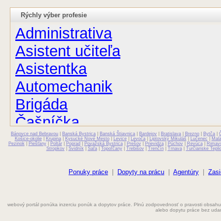
Rýchly výber profesie
Administrativa
Asistent učiteľa
Asistentka
Automechanik
Brigáda
Čašníčka
Bánovce nad Bebravou
Čašník
|
Banská Bystrica
|
Banská Štiavnica
|
Bardejov
|
Bratislava
|
Brezno
|
Bytča
|
Košice-okolie
|
Krupina
|
Kysucké Nové Mesto
|
Levice
|
Levoča
|
Liptovský Mikuláš
|
Lučenec
|
Mal
Pezinok
|
Piešťany
|
Poltár
|
Poprad
|
Považská Bystrica
|
Prešov
|
Prievidza
|
Púchov
|
Revúca
|
Rimav
Stropkov
|
Svidník
|
Šaľa
|
Topoľčany
|
Trebišov
|
Trenčín
|
Trnava
|
Turčianske Tepli
Elektrikár
Farmaceut
Ponuky práce
|
Dopyty na prácu
|
Agentúry
|
Zasi
Fyzioterapeut
webový portál ponúka inzerciu ponúk a dopytov práce. Plnú zodpovednosť o pravosti obsahu
Grafik
alebo dopytu práce bez uda