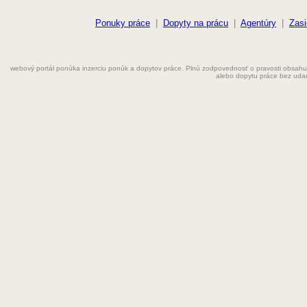
Elektrikár
Farmaceut
Ponuky práce
|
Dopyty na prácu
|
Agentúry
|
Zasi
Fyzioterapeut
webový portál ponúka inzerciu ponúk a dopytov práce. Plnú zodpovednosť o pravosti obsahu
Grafik
alebo dopytu práce bez uda
Chemik
Chyžná
Inštalatér
Kaderníčka
Kozmetička
Krajčírka
Kuchár
Kuchárka
Kurier