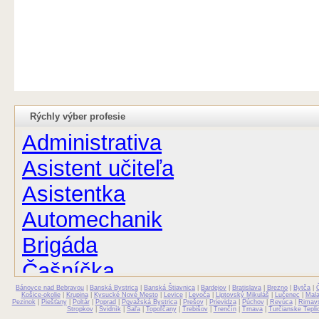
Rýchly výber profesie
Administrativa
Asistent učiteľa
Asistentka
Automechanik
Brigáda
Čašníčka
Bánovce nad Bebravou
Čašník
|
Banská Bystrica
|
Banská Štiavnica
|
Bardejov
|
Bratislava
|
Brezno
|
Bytča
|
Košice-okolie
|
Krupina
|
Kysucké Nové Mesto
|
Levice
|
Levoča
|
Liptovský Mikuláš
|
Lučenec
|
Mal
Pezinok
|
Piešťany
|
Poltár
|
Poprad
|
Považská Bystrica
|
Prešov
|
Prievidza
|
Púchov
|
Revúca
|
Rimav
Stropkov
|
Svidník
|
Šaľa
|
Topoľčany
|
Trebišov
|
Trenčín
|
Trnava
|
Turčianske Tepli