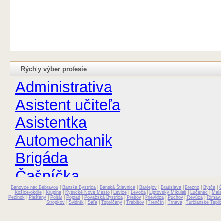
Rýchly výber profesie
Administrativa
Asistent učiteľa
Asistentka
Automechanik
Brigáda
Čašníčka
Bánovce nad Bebravou
Čašník
|
Banská Bystrica
|
Banská Štiavnica
|
Bardejov
|
Bratislava
|
Brezno
|
Bytča
|
Košice-okolie
|
Krupina
|
Kysucké Nové Mesto
|
Levice
|
Levoča
|
Liptovský Mikuláš
|
Lučenec
|
Mal
Pezinok
|
Piešťany
|
Poltár
|
Poprad
|
Považská Bystrica
|
Prešov
|
Prievidza
|
Púchov
|
Revúca
|
Rimav
Stropkov
|
Svidník
|
Šaľa
|
Topoľčany
|
Trebišov
|
Trenčín
|
Trnava
|
Turčianske Tepli
Elektrikár