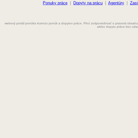
Farmaceut
Ponuky práce
|
Dopyty na prácu
|
Agentúry
|
Zasi
Fyzioterapeut
webový portál ponúka inzerciu ponúk a dopytov práce. Plnú zodpovednosť o pravosti obsahu
Grafik
alebo dopytu práce bez uda
Chemik
Chyžná
Inštalatér
Kaderníčka
Kozmetička
Krajčírka
Kuchár
Kuchárka
Kurier