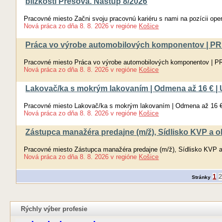
blízkosti Prešova. Nástup 8/2026
Pracovné miesto Začni svoju pracovnú kariéru s nami na pozícii oper
Nová práca
zo dňa
8. 8. 2026
v regióne
Košice
Práca vo výrobe automobilových komponentov | PR
Pracovné miesto Práca vo výrobe automobilových komponentov | 
Nová práca
zo dňa
8. 8. 2026
v regióne
Košice
Lakovač/ka s mokrým lakovaním | Odmena až 16 € |
Pracovné miesto Lakovač/ka s mokrým lakovaním | Odmena až 16 €
Nová práca
zo dňa
8. 8. 2026
v regióne
Košice
Zástupca manažéra predajne (m/ž), Sídlisko KVP a o
Pracovné miesto Zástupca manažéra predajne (m/ž), Sídlisko KVP a
Nová práca
zo dňa
8. 8. 2026
v regióne
Košice
1
Stránky
Rýchly výber profesie