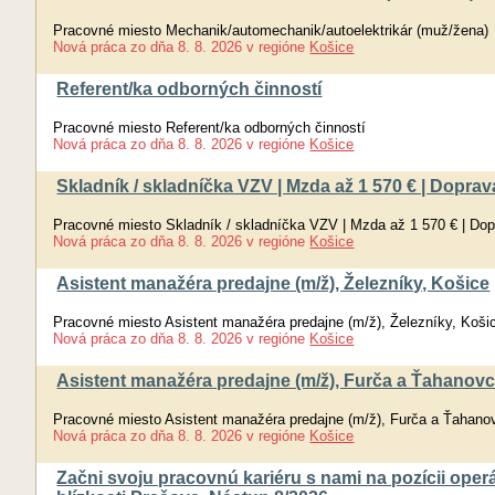
Pracovné miesto Mechanik/automechanik/autoelektrikár (muž/žena)
Nová práca
zo dňa
8. 8. 2026
v regióne
Košice
Referent/ka odborných činností
Pracovné miesto Referent/ka odborných činností
Nová práca
zo dňa
8. 8. 2026
v regióne
Košice
Skladník / skladníčka VZV | Mzda až 1 570 € | Dopr
Pracovné miesto Skladník / skladníčka VZV | Mzda až 1 570 € | Do
Nová práca
zo dňa
8. 8. 2026
v regióne
Košice
Asistent manažéra predajne (m/ž), Železníky, Košice
Pracovné miesto Asistent manažéra predajne (m/ž), Železníky, Koši
Nová práca
zo dňa
8. 8. 2026
v regióne
Košice
Asistent manažéra predajne (m/ž), Furča a Ťahanovc
Pracovné miesto Asistent manažéra predajne (m/ž), Furča a Ťahano
Nová práca
zo dňa
8. 8. 2026
v regióne
Košice
Začni svoju pracovnú kariéru s nami na pozícii operá