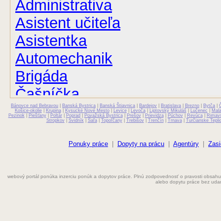
Administrativa
Asistent učiteľa
Asistentka
Automechanik
Brigáda
Čašníčka
Bánovce nad Bebravou
Čašník
|
Banská Bystrica
|
Banská Štiavnica
|
Bardejov
|
Bratislava
|
Brezno
|
Bytča
|
Košice-okolie
|
Krupina
|
Kysucké Nové Mesto
|
Levice
|
Levoča
|
Liptovský Mikuláš
|
Lučenec
|
Mal
Pezinok
|
Piešťany
|
Poltár
|
Poprad
|
Považská Bystrica
|
Prešov
|
Prievidza
|
Púchov
|
Revúca
|
Rimav
Stropkov
|
Svidník
|
Šaľa
|
Topoľčany
|
Trebišov
|
Trenčín
|
Trnava
|
Turčianske Tepli
Elektrikár
Farmaceut
Ponuky práce
|
Dopyty na prácu
|
Agentúry
|
Zasi
Fyzioterapeut
webový portál ponúka inzerciu ponúk a dopytov práce. Plnú zodpovednosť o pravosti obsahu
Grafik
alebo dopytu práce bez uda
Chemik
Chyžná