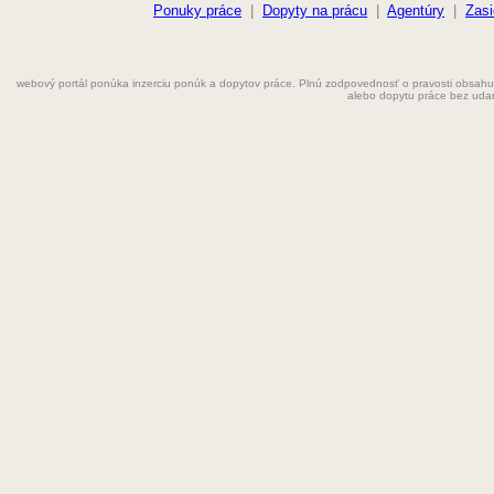
Farmaceut
Ponuky práce
|
Dopyty na prácu
|
Agentúry
|
Zasi
Fyzioterapeut
webový portál ponúka inzerciu ponúk a dopytov práce. Plnú zodpovednosť o pravosti obsahu
Grafik
alebo dopytu práce bez uda
Chemik
Chyžná
Inštalatér
Kaderníčka
Kozmetička
Krajčírka
Kuchár
Kuchárka
Kurier