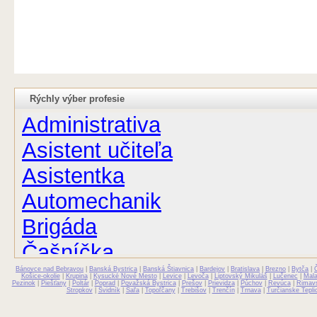
Rýchly výber profesie
Administrativa
Asistent učiteľa
Asistentka
Automechanik
Brigáda
Čašníčka
Bánovce nad Bebravou
Čašník
|
Banská Bystrica
|
Banská Štiavnica
|
Bardejov
|
Bratislava
|
Brezno
|
Bytča
|
Košice-okolie
|
Krupina
|
Kysucké Nové Mesto
|
Levice
|
Levoča
|
Liptovský Mikuláš
|
Lučenec
|
Mal
Pezinok
|
Piešťany
|
Poltár
|
Poprad
|
Považská Bystrica
|
Prešov
|
Prievidza
|
Púchov
|
Revúca
|
Rimav
Stropkov
|
Svidník
|
Šaľa
|
Topoľčany
|
Trebišov
|
Trenčín
|
Trnava
|
Turčianske Tepli
Elektrikár