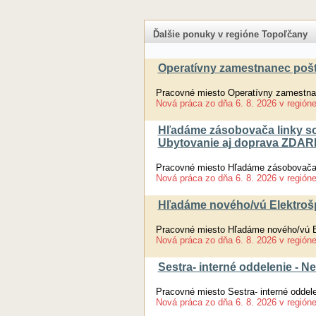
Ďalšie ponuky v regióne Topoľčany
Operatívny zamestnanec pošt
Pracovné miesto Operatívny zamestnan
Nová práca
zo dňa
6. 8. 2026
v región
Hľadáme zásobovača linky so
Ubytovanie aj doprava ZDA
Pracovné miesto Hľadáme zásobovača 
Nová práca
zo dňa
6. 8. 2026
v región
Hľadáme nového/vú Elektrošpe
Pracovné miesto Hľadáme nového/vú Ele
Nová práca
zo dňa
6. 8. 2026
v región
Sestra- interné oddelenie - 
Pracovné miesto Sestra- interné oddel
Nová práca
zo dňa
6. 8. 2026
v región