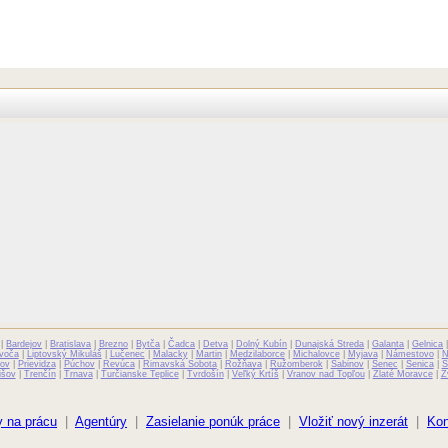
|
Bardejov
|
Bratislava
|
Brezno
|
Bytča
|
Čadca
|
Detva
|
Dolný Kubín
|
Dunajská Streda
|
Galanta
|
Gelnica
voča
|
Liptovský Mikuláš
|
Lučenec
|
Malacky
|
Martin
|
Medzilaborce
|
Michalovce
|
Myjava
|
Námestovo
|
N
ov
|
Prievidza
|
Púchov
|
Revúca
|
Rimavská Sobota
|
Rožňava
|
Ružomberok
|
Sabinov
|
Senec
|
Senica
|
S
išov
|
Trenčín
|
Trnava
|
Turčianske Teplice
|
Tvrdošín
|
Veľký Krtíš
|
Vranov nad Topľou
|
Zlaté Moravce
|
Z
 na prácu
|
Agentúry
|
Zasielanie ponúk práce
|
Vložiť nový inzerát
|
Kon