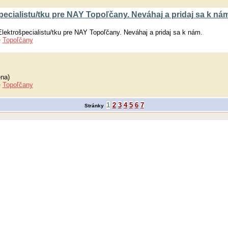
cialistu/tku pre NAY Topoľčany. Neváhaj a pridaj sa k nám
ktrošpecialistu/tku pre NAY Topoľčany. Neváhaj a pridaj sa k nám.
e
Topoľčany
na)
e
Topoľčany
1
2
3
4
5
6
7
Stránky