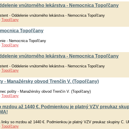
- Oddelenie vnútorného lekárstva - Nemocnica Topoľčany
istent - Oddelenie vnútorného lekárstva - Nemocnica Topoľčany
e
Topoľčany
Nemocnica Topoľčany
enie - Nemocnica Topoľčany
e
Topoľčany
- Oddelenie vnútorného lekárstva - Nemocnica Topoľčany
istent - Oddelenie vnútorného lekárstva - Nemocnica Topoľčany
e
Topoľčany
y - Manažérsky obvod Trenčín V. (Topoľčany)
ec pošty - Manažérsky obvod Trenčín V. (Topoľčany)
e
Topoľčany
 mzdou až 1440 €. Podmienkou je platný VZV preukaz skup
RMA!
linky so mzdou až 1440 €. Podmienkou je platný VZV preukaz skupiny C. 
e
Topoľčany