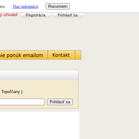
ies.
Viac informácií
ý uživatel
 Topoľčany )