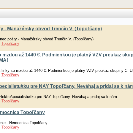
y - Manažérsky obvod Trenčín V. (Topoľčany)
ec pošty - Manažérsky obvod Trenčín V. (Topoľčany)
e
Topoľčany
 mzdou až 1440 €. Podmienkou je platný VZV preukaz skup
RMA!
linky so mzdou až 1440 €. Podmienkou je platný VZV preukaz skupiny C. 
e
Topoľčany
cialistu/tku pre NAY Topoľčany. Neváhaj a pridaj sa k nám
ktrošpecialistu/tku pre NAY Topoľčany. Neváhaj a pridaj sa k nám.
e
Topoľčany
Nemocnica Topoľčany
enie - Nemocnica Topoľčany
e
Topoľčany