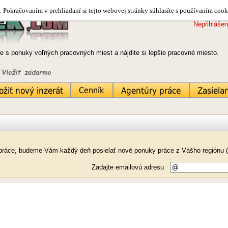
 Pokračovaním v prehliadaní si tejto webovej stránky súhlasíte s používaním cook
Nepřihlášen
e s ponuky voľných pracovných miest a nájdite si lepšie pracovné miesto.
k práce, budeme Vám každý deň posielať nové ponuky práce z Vášho regiónu (
Zadajte emailovú adresu