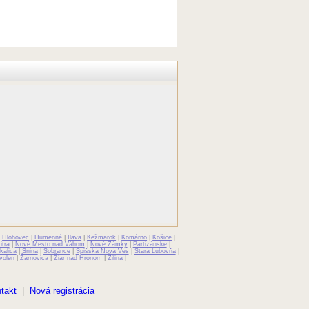
|
Hlohovec
|
Humenné
|
Ilava
|
Kežmarok
|
Komárno
|
Košice
|
itra
|
Nové Mesto nad Váhom
|
Nové Zámky
|
Partizánske
|
kalica
|
Snina
|
Sobrance
|
Spišská Nová Ves
|
Stará Ľubovňa
|
volen
|
Žarnovica
|
Žiar nad Hronom
|
Žilina
|
takt
|
Nová registrácia