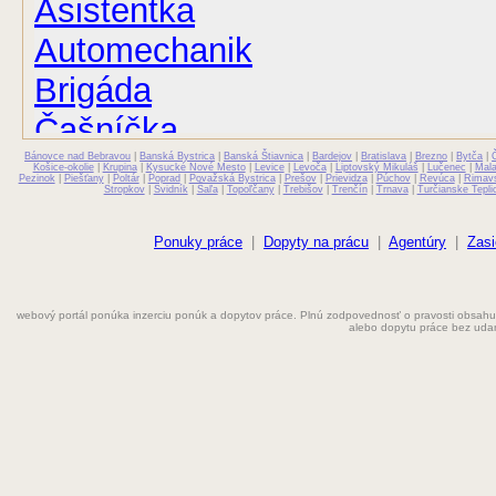
Asistentka
Automechanik
Brigáda
Čašníčka
Bánovce nad Bebravou
Čašník
|
Banská Bystrica
|
Banská Štiavnica
|
Bardejov
|
Bratislava
|
Brezno
|
Bytča
|
Košice-okolie
|
Krupina
|
Kysucké Nové Mesto
|
Levice
|
Levoča
|
Liptovský Mikuláš
|
Lučenec
|
Mal
Pezinok
|
Piešťany
|
Poltár
|
Poprad
|
Považská Bystrica
|
Prešov
|
Prievidza
|
Púchov
|
Revúca
|
Rimav
Stropkov
|
Svidník
|
Šaľa
|
Topoľčany
|
Trebišov
|
Trenčín
|
Trnava
|
Turčianske Tepli
Elektrikár
Farmaceut
Ponuky práce
|
Dopyty na prácu
|
Agentúry
|
Zasi
Fyzioterapeut
webový portál ponúka inzerciu ponúk a dopytov práce. Plnú zodpovednosť o pravosti obsahu
Grafik
alebo dopytu práce bez uda
Chemik
Chyžná
Inštalatér
Kaderníčka