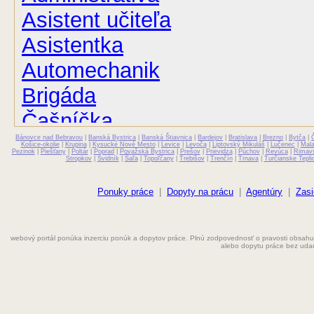
Asistent učiteľa
Asistentka
Automechanik
Brigáda
Čašníčka
Bánovce nad Bebravou
Čašník
|
Banská Bystrica
|
Banská Štiavnica
|
Bardejov
|
Bratislava
|
Brezno
|
Bytča
|
Košice-okolie
|
Krupina
|
Kysucké Nové Mesto
|
Levice
|
Levoča
|
Liptovský Mikuláš
|
Lučenec
|
Mal
Pezinok
|
Piešťany
|
Poltár
|
Poprad
|
Považská Bystrica
|
Prešov
|
Prievidza
|
Púchov
|
Revúca
|
Rimav
Stropkov
|
Svidník
|
Šaľa
|
Topoľčany
|
Trebišov
|
Trenčín
|
Trnava
|
Turčianske Tepli
Elektrikár
Farmaceut
Ponuky práce
|
Dopyty na prácu
|
Agentúry
|
Zasi
Fyzioterapeut
webový portál ponúka inzerciu ponúk a dopytov práce. Plnú zodpovednosť o pravosti obsahu
Grafik
alebo dopytu práce bez uda
Chemik
Chyžná