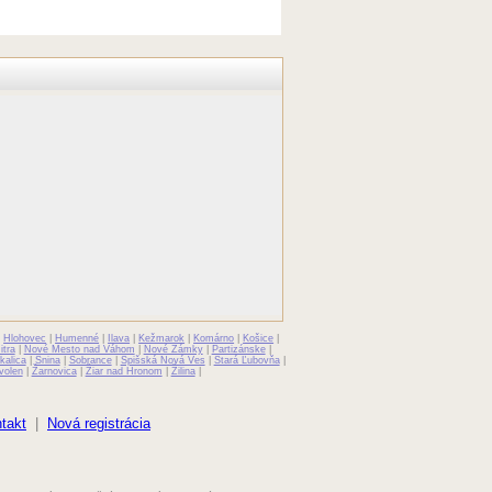
|
Hlohovec
|
Humenné
|
Ilava
|
Kežmarok
|
Komárno
|
Košice
|
itra
|
Nové Mesto nad Váhom
|
Nové Zámky
|
Partizánske
|
kalica
|
Snina
|
Sobrance
|
Spišská Nová Ves
|
Stará Ľubovňa
|
volen
|
Žarnovica
|
Žiar nad Hronom
|
Žilina
|
takt
|
Nová registrácia