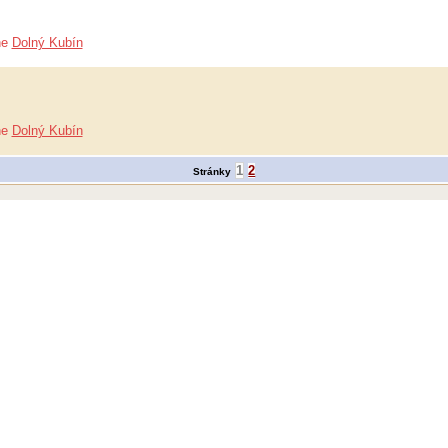
ne
Dolný Kubín
ne
Dolný Kubín
1
2
Stránky