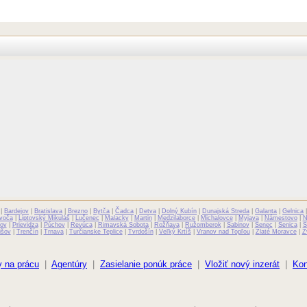
|
Bardejov
|
Bratislava
|
Brezno
|
Bytča
|
Čadca
|
Detva
|
Dolný Kubín
|
Dunajská Streda
|
Galanta
|
Gelnica
voča
|
Liptovský Mikuláš
|
Lučenec
|
Malacky
|
Martin
|
Medzilaborce
|
Michalovce
|
Myjava
|
Námestovo
|
N
ov
|
Prievidza
|
Púchov
|
Revúca
|
Rimavská Sobota
|
Rožňava
|
Ružomberok
|
Sabinov
|
Senec
|
Senica
|
S
išov
|
Trenčín
|
Trnava
|
Turčianske Teplice
|
Tvrdošín
|
Veľký Krtíš
|
Vranov nad Topľou
|
Zlaté Moravce
|
Z
 na prácu
|
Agentúry
|
Zasielanie ponúk práce
|
Vložiť nový inzerát
|
Kon