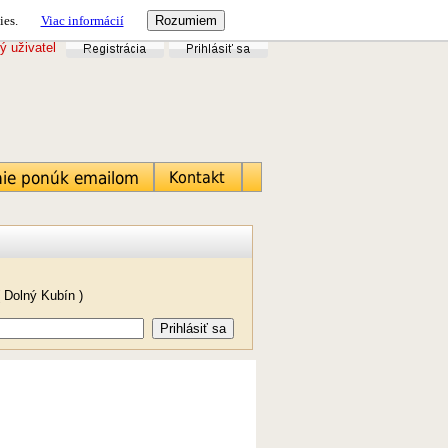
ies.
Viac informácií
ý uživatel
.
 Dolný Kubín )