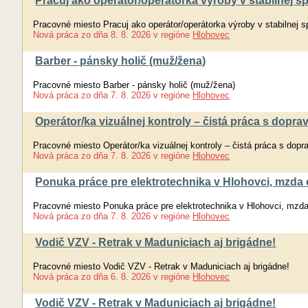
Pracuj ako operátor/operátorka výroby v stabilnej s
Pracovné miesto Pracuj ako operátor/operátorka výroby v stabilnej 
Nová práca
zo dňa
8. 8. 2026
v regióne
Hlohovec
Barber - pánsky holič (muž/žena)
Pracovné miesto Barber - pánsky holič (muž/žena)
Nová práca
zo dňa
7. 8. 2026
v regióne
Hlohovec
Operátor/ka vizuálnej kontroly – čistá práca s doprav
Pracovné miesto Operátor/ka vizuálnej kontroly – čistá práca s dopra
Nová práca
zo dňa
7. 8. 2026
v regióne
Hlohovec
Ponuka práce pre elektrotechnika v Hlohovci, mzda
Pracovné miesto Ponuka práce pre elektrotechnika v Hlohovci, mzd
Nová práca
zo dňa
7. 8. 2026
v regióne
Hlohovec
Vodič VZV - Retrak v Maduniciach aj brigádne!
Pracovné miesto Vodič VZV - Retrak v Maduniciach aj brigádne!
Nová práca
zo dňa
6. 8. 2026
v regióne
Hlohovec
Vodič VZV - Retrak v Maduniciach aj brigádne!