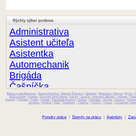
Rýchly výber profesie
Administrativa
Asistent učiteľa
Asistentka
Automechanik
Brigáda
Čašníčka
Bánovce nad Bebravou
Čašník
|
Banská Bystrica
|
Banská Štiavnica
|
Bardejov
|
Bratislava
|
Brezno
|
Bytča
|
Košice-okolie
|
Krupina
|
Kysucké Nové Mesto
|
Levice
|
Levoča
|
Liptovský Mikuláš
|
Lučenec
|
Mal
Pezinok
|
Piešťany
|
Poltár
|
Poprad
|
Považská Bystrica
|
Prešov
|
Prievidza
|
Púchov
|
Revúca
|
Rimav
Stropkov
|
Svidník
|
Šaľa
|
Topoľčany
|
Trebišov
|
Trenčín
|
Trnava
|
Turčianske Tepli
Elektrikár
Farmaceut
Ponuky práce
|
Dopyty na prácu
|
Agentúry
|
Zasi
Fyzioterapeut