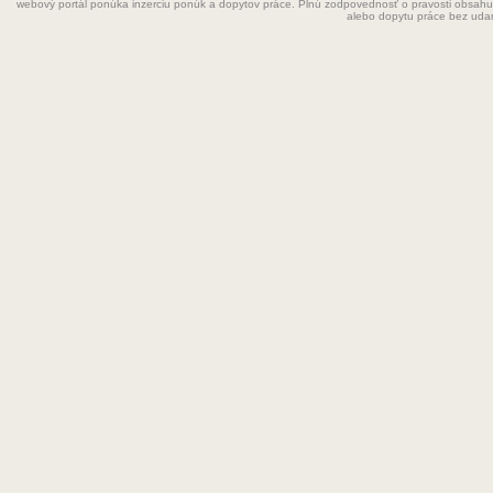
webový portál ponúka inzerciu ponúk a dopytov práce. Plnú zodpovednosť o pravosti obsahu
Grafik
alebo dopytu práce bez uda
Chemik
Chyžná
Inštalatér
Kaderníčka
Kozmetička
Krajčírka
Kuchár
Kuchárka
Kurier
Laborant
Lekár