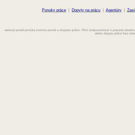
Elektrikár
Farmaceut
Ponuky práce
|
Dopyty na prácu
|
Agentúry
|
Zasi
Fyzioterapeut
webový portál ponúka inzerciu ponúk a dopytov práce. Plnú zodpovednosť o pravosti obsahu
Grafik
alebo dopytu práce bez uda
Chemik
Chyžná
Inštalatér
Kaderníčka
Kozmetička
Krajčírka
Kuchár
Kuchárka
Kurier