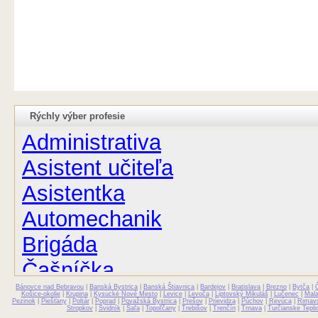
Rýchly výber profesie
Administrativa
Asistent učiteľa
Asistentka
Automechanik
Brigáda
Čašníčka
Bánovce nad Bebravou
Čašník
|
Banská Bystrica
|
Banská Štiavnica
|
Bardejov
|
Bratislava
|
Brezno
|
Bytča
|
Košice-okolie
|
Krupina
|
Kysucké Nové Mesto
|
Levice
|
Levoča
|
Liptovský Mikuláš
|
Lučenec
|
Mal
Pezinok
|
Piešťany
|
Poltár
|
Poprad
|
Považská Bystrica
|
Prešov
|
Prievidza
|
Púchov
|
Revúca
|
Rimav
Stropkov
|
Svidník
|
Šaľa
|
Topoľčany
|
Trebišov
|
Trenčín
|
Trnava
|
Turčianske Tepli