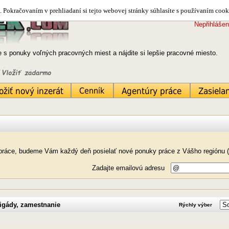
 Pokračovaním v prehliadaní si tejto webovej stránky súhlasíte s používaním cook
Nepřihlášen
e s ponuky voľných pracovných miest a nájdite si lepšie pracovné miesto.
k práce, budeme Vám každý deň posielať nové ponuky práce z Vášho regiónu (
Zadajte emailovú adresu
igády, zamestnanie
Rýchly výber