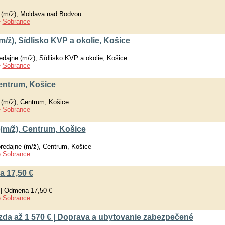
 (m/ž), Moldava nad Bodvou
e
Sobrance
/ž), Sídlisko KVP a okolie, Košice
dajne (m/ž), Sídlisko KVP a okolie, Košice
e
Sobrance
Centrum, Košice
 (m/ž), Centrum, Košice
e
Sobrance
(m/ž), Centrum, Košice
edajne (m/ž), Centrum, Košice
e
Sobrance
a 17,50 €
 | Odmena 17,50 €
e
Sobrance
Mzda až 1 570 € | Doprava a ubytovanie zabezpečené