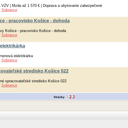
a VZV | Mzda až 1 570 € | Doprava a ubytovanie zabezpečené
e
Sobrance
ce - pracovisko Košice - dohoda
vy Košice - pracovisko Košice - dohoda
e
Sobrance
lektrikárka
menová elektrikárka
e
Sobrance
covateľské stredisko Košice 022
vné spracovateľské stredisko Košice 022
e
Sobrance
1
2
3
Stránky