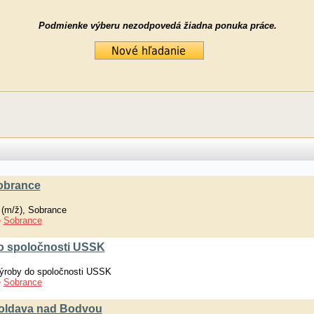
Podmienke výberu nezodpovedá žiadna ponuka práce.
Sobrance
 (m/ž), Sobrance
e
Sobrance
o spoločnosti USSK
výroby do spoločnosti USSK
e
Sobrance
 Moldava nad Bodvou