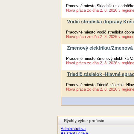
Pracovné miesto Skladník / skladníčk
Nová práca
zo dňa
2. 8. 2026
v región
Vodič strediska dopravy Koši
Pracovné miesto Vodič strediska dopra
Nová práca
zo dňa
2. 8. 2026
v región
Zmenový elektrikár/Zmenová e
Pracovné miesto Zmenový elektrikár/Z
Nová práca
zo dňa
2. 8. 2026
v región
Triedič zásielok -Hlavné spra
Pracovné miesto Triedič zásielok -Hla
Nová práca
zo dňa
2. 8. 2026
v región
Rýchly výber profesie
Administrativa
Asistent učiteľa