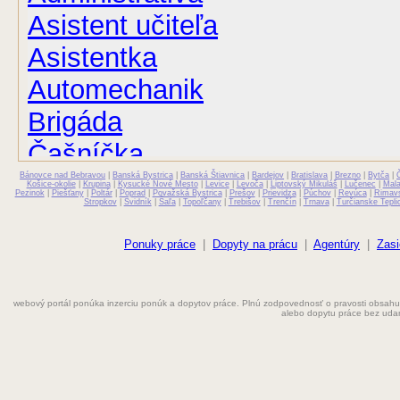
Asistent učiteľa
Asistentka
Automechanik
Brigáda
Čašníčka
Bánovce nad Bebravou
Čašník
|
Banská Bystrica
|
Banská Štiavnica
|
Bardejov
|
Bratislava
|
Brezno
|
Bytča
|
Košice-okolie
|
Krupina
|
Kysucké Nové Mesto
|
Levice
|
Levoča
|
Liptovský Mikuláš
|
Lučenec
|
Mal
Pezinok
|
Piešťany
|
Poltár
|
Poprad
|
Považská Bystrica
|
Prešov
|
Prievidza
|
Púchov
|
Revúca
|
Rimav
Stropkov
|
Svidník
|
Šaľa
|
Topoľčany
|
Trebišov
|
Trenčín
|
Trnava
|
Turčianske Tepli
Elektrikár
Farmaceut
Ponuky práce
|
Dopyty na prácu
|
Agentúry
|
Zasi
Fyzioterapeut
webový portál ponúka inzerciu ponúk a dopytov práce. Plnú zodpovednosť o pravosti obsahu
Grafik
alebo dopytu práce bez uda
Chemik
Chyžná