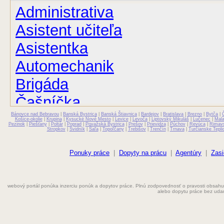
Administrativa
Asistent učiteľa
Asistentka
Automechanik
Brigáda
Čašníčka
Bánovce nad Bebravou
Čašník
|
Banská Bystrica
|
Banská Štiavnica
|
Bardejov
|
Bratislava
|
Brezno
|
Bytča
|
Košice-okolie
|
Krupina
|
Kysucké Nové Mesto
|
Levice
|
Levoča
|
Liptovský Mikuláš
|
Lučenec
|
Mal
Pezinok
|
Piešťany
|
Poltár
|
Poprad
|
Považská Bystrica
|
Prešov
|
Prievidza
|
Púchov
|
Revúca
|
Rimav
Stropkov
|
Svidník
|
Šaľa
|
Topoľčany
|
Trebišov
|
Trenčín
|
Trnava
|
Turčianske Tepli
Elektrikár
Farmaceut
Ponuky práce
|
Dopyty na prácu
|
Agentúry
|
Zasi
Fyzioterapeut
webový portál ponúka inzerciu ponúk a dopytov práce. Plnú zodpovednosť o pravosti obsahu
Grafik
alebo dopytu práce bez uda
Chemik