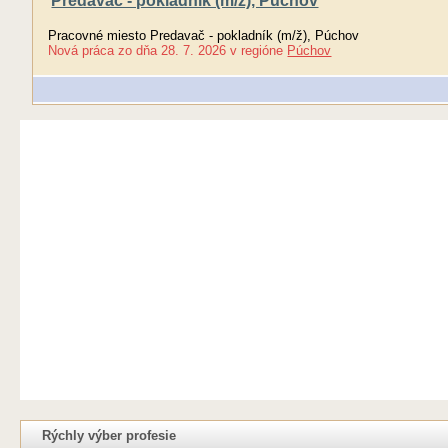
Predavač - pokladník (m/ž), Púchov
Pracovné miesto Predavač - pokladník (m/ž), Púchov
Nová práca
zo dňa
28. 7. 2026
v regióne
Púchov
Rýchly výber profesie