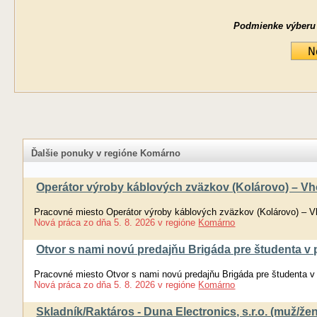
Podmienke výberu ne
Ďalšie ponuky v regióne Komárno
Operátor výroby káblových zväzkov (Kolárovo) – Vh
Pracovné miesto Operátor výroby káblových zväzkov (Kolárovo) – V
Nová práca
zo dňa
5. 8. 2026
v regióne
Komárno
Otvor s nami novú predajňu Brigáda pre študenta v p
Pracovné miesto Otvor s nami novú predajňu Brigáda pre študenta v 
Nová práca
zo dňa
5. 8. 2026
v regióne
Komárno
Skladník/Raktáros - Duna Electronics, s.r.o. (muž/že