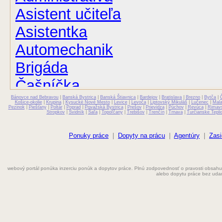
Asistent učiteľa
Asistentka
Automechanik
Brigáda
Čašníčka
Bánovce nad Bebravou
Čašník
|
Banská Bystrica
|
Banská Štiavnica
|
Bardejov
|
Bratislava
|
Brezno
|
Bytča
|
Košice-okolie
|
Krupina
|
Kysucké Nové Mesto
|
Levice
|
Levoča
|
Liptovský Mikuláš
|
Lučenec
|
Mal
Pezinok
|
Piešťany
|
Poltár
|
Poprad
|
Považská Bystrica
|
Prešov
|
Prievidza
|
Púchov
|
Revúca
|
Rimav
Stropkov
|
Svidník
|
Šaľa
|
Topoľčany
|
Trebišov
|
Trenčín
|
Trnava
|
Turčianske Tepli
Elektrikár
Farmaceut
Ponuky práce
|
Dopyty na prácu
|
Agentúry
|
Zasi
Fyzioterapeut
webový portál ponúka inzerciu ponúk a dopytov práce. Plnú zodpovednosť o pravosti obsahu
Grafik
alebo dopytu práce bez uda
Chemik
Chyžná