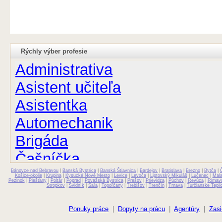
Rýchly výber profesie
Administrativa
Asistent učiteľa
Asistentka
Automechanik
Brigáda
Čašníčka
Bánovce nad Bebravou
Čašník
|
Banská Bystrica
|
Banská Štiavnica
|
Bardejov
|
Bratislava
|
Brezno
|
Bytča
|
Košice-okolie
|
Krupina
|
Kysucké Nové Mesto
|
Levice
|
Levoča
|
Liptovský Mikuláš
|
Lučenec
|
Mal
Pezinok
|
Piešťany
|
Poltár
|
Poprad
|
Považská Bystrica
|
Prešov
|
Prievidza
|
Púchov
|
Revúca
|
Rimav
Stropkov
|
Svidník
|
Šaľa
|
Topoľčany
|
Trebišov
|
Trenčín
|
Trnava
|
Turčianske Tepli
Elektrikár
Farmaceut
Ponuky práce
|
Dopyty na prácu
|
Agentúry
|
Zasi