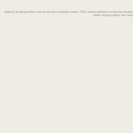
Fyzioterapeut
webový portál ponúka inzerciu ponúk a dopytov práce. Plnú zodpovednosť o pravosti obsahu
Grafik
alebo dopytu práce bez uda
Chemik
Chyžná
Inštalatér
Kaderníčka
Kozmetička
Krajčírka
Kuchár
Kuchárka
Kurier
Laborant