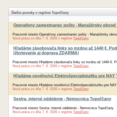
Ďalšie ponuky v regióne Topoľčany
Operatívny zamestnanec pošty - Manažérsky obvod 
Pracovné miesto Operatívny zamestnanec pošty - Manažérsky obvod
Nová práca
zo dňa
7. 8. 2026
v regióne
Topoľčany
Hľadáme zásobovača linky so mzdou až 1440 €. Pod
Ubytovanie aj doprava ZDARMA!
Pracovné miesto Hľadáme zásobovača linky so mzdou až 1440 €. P
Nová práca
zo dňa
7. 8. 2026
v regióne
Topoľčany
Hľadáme nového/vú Elektrošpecialistu/tku pre NAY T
Pracovné miesto Hľadáme nového/vú Elektrošpecialistu/tku pre NAY 
Nová práca
zo dňa
7. 8. 2026
v regióne
Topoľčany
Sestra- interné oddelenie - Nemocnica Topoľčany
Pracovné miesto Sestra- interné oddelenie - Nemocnica Topoľčany
Nová práca
zo dňa
7. 8. 2026
v regióne
Topoľčany