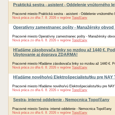
Praktická sestra - asistent - Oddelenie vnútorného 
Pracovné miesto Praktická sestra - asistent - Oddelenie vnútorného
Nová práca
zo dňa
7. 8. 2026
v regióne
Topoľčany
Operatívny zamestnanec pošty - Manažérsky obvod 
Pracovné miesto Operatívny zamestnanec pošty - Manažérsky obvod
Nová práca
zo dňa
6. 8. 2026
v regióne
Topoľčany
Hľadáme zásobovača linky so mzdou až 1440 €. Pod
Ubytovanie aj doprava ZDARMA!
Pracovné miesto Hľadáme zásobovača linky so mzdou až 1440 €. P
Nová práca
zo dňa
6. 8. 2026
v regióne
Topoľčany
Hľadáme nového/vú Elektrošpecialistu/tku pre NAY T
Pracovné miesto Hľadáme nového/vú Elektrošpecialistu/tku pre NAY 
Nová práca
zo dňa
6. 8. 2026
v regióne
Topoľčany
Sestra- interné oddelenie - Nemocnica Topoľčany
Pracovné miesto Sestra- interné oddelenie - Nemocnica Topoľčany
Nová práca
zo dňa
6. 8. 2026
v regióne
Topoľčany