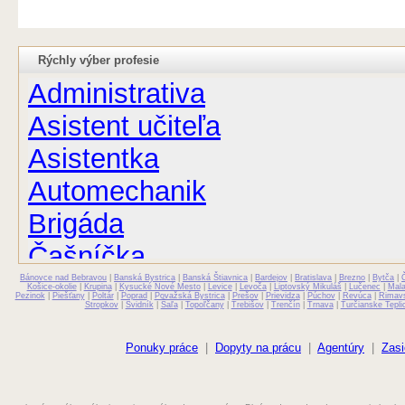
Rýchly výber profesie
Administrativa
Asistent učiteľa
Asistentka
Automechanik
Brigáda
Čašníčka
Bánovce nad Bebravou
Čašník
|
Banská Bystrica
|
Banská Štiavnica
|
Bardejov
|
Bratislava
|
Brezno
|
Bytča
|
Košice-okolie
|
Krupina
|
Kysucké Nové Mesto
|
Levice
|
Levoča
|
Liptovský Mikuláš
|
Lučenec
|
Mal
Pezinok
|
Piešťany
|
Poltár
|
Poprad
|
Považská Bystrica
|
Prešov
|
Prievidza
|
Púchov
|
Revúca
|
Rimav
Stropkov
|
Svidník
|
Šaľa
|
Topoľčany
|
Trebišov
|
Trenčín
|
Trnava
|
Turčianske Tepli
Elektrikár
Farmaceut
Ponuky práce
|
Dopyty na prácu
|
Agentúry
|
Zasi
Fyzioterapeut