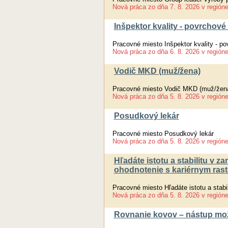
Nová práca
zo dňa
7. 8. 2026
v región
Inšpektor kvality - povrchové
Pracovné miesto Inšpektor kvality - p
Nová práca
zo dňa
6. 8. 2026
v región
Vodič MKD (muž/žena)
Pracovné miesto Vodič MKD (muž/žen
Nová práca
zo dňa
5. 8. 2026
v región
Posudkový lekár
Pracovné miesto Posudkový lekár
Nová práca
zo dňa
5. 8. 2026
v región
Hľadáte istotu a stabilitu v
ohodnotenie s kariérnym ras
Pracovné miesto Hľadáte istotu a stab
Nová práca
zo dňa
5. 8. 2026
v región
Rovnanie kovov – nástup možn