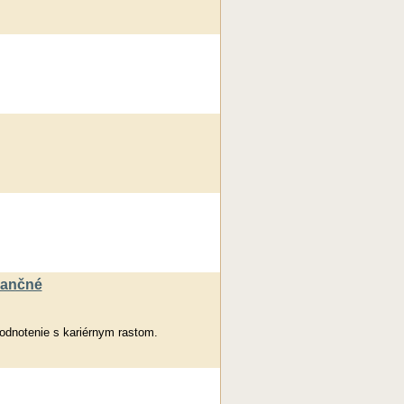
nančné
odnotenie s kariérnym rastom.