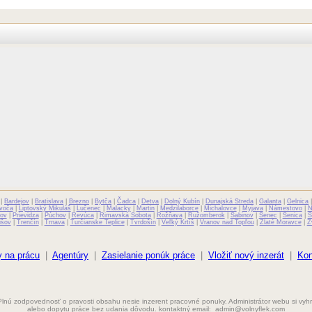
|
Bardejov
|
Bratislava
|
Brezno
|
Bytča
|
Čadca
|
Detva
|
Dolný Kubín
|
Dunajská Streda
|
Galanta
|
Gelnica
voča
|
Liptovský Mikuláš
|
Lučenec
|
Malacky
|
Martin
|
Medzilaborce
|
Michalovce
|
Myjava
|
Námestovo
|
N
ov
|
Prievidza
|
Púchov
|
Revúca
|
Rimavská Sobota
|
Rožňava
|
Ružomberok
|
Sabinov
|
Senec
|
Senica
|
S
išov
|
Trenčín
|
Trnava
|
Turčianske Teplice
|
Tvrdošín
|
Veľký Krtíš
|
Vranov nad Topľou
|
Zlaté Moravce
|
Z
 na prácu
|
Agentúry
|
Zasielanie ponúk práce
|
Vložiť nový inzerát
|
Kon
Plnú zodpovednosť o pravosti obsahu nesie inzerent pracovné ponuky. Administrátor webu si vy
alebo dopytu práce bez udania dôvodu. kontaktný email:
admin@volnyflek.com