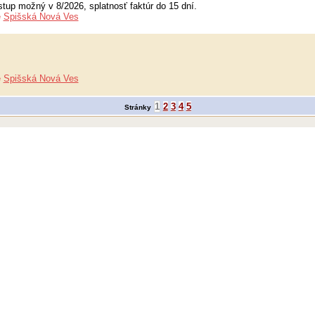
up možný v 8/2026, splatnosť faktúr do 15 dní.
e
Spišská Nová Ves
e
Spišská Nová Ves
1
2
3
4
5
Stránky