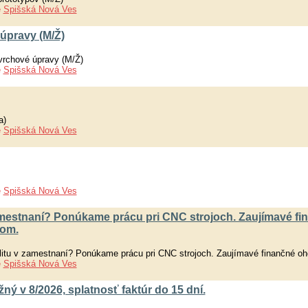
e
Spišská Nová Ves
 úpravy (M/Ž)
ovrchové úpravy (M/Ž)
e
Spišská Nová Ves
a)
e
Spišská Nová Ves
e
Spišská Nová Ves
 zamestnaní? Ponúkame prácu pri CNC strojoch. Zaujímavé fi
tom.
ilitu v zamestnaní? Ponúkame prácu pri CNC strojoch. Zaujímavé finančné oh
e
Spišská Nová Ves
ý v 8/2026, splatnosť faktúr do 15 dní.