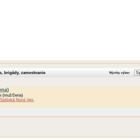
s, brigády, zamestnanie
Rýchly výber
ena)
e (muž/žena)
Spišská Nová Ves
.