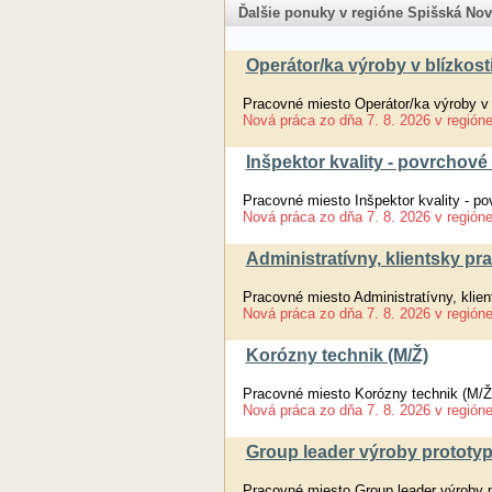
Ďalšie ponuky v regióne Spišská Nov
Operátor/ka výroby v blízkos
Pracovné miesto Operátor/ka výroby v 
Nová práca
zo dňa
7. 8. 2026
v región
Inšpektor kvality - povrchové
Pracovné miesto Inšpektor kvality - p
Nová práca
zo dňa
7. 8. 2026
v región
Administratívny, klientsky pr
Pracovné miesto Administratívny, klien
Nová práca
zo dňa
7. 8. 2026
v región
Korózny technik (M/Ž)
Pracovné miesto Korózny technik (M/Ž
Nová práca
zo dňa
7. 8. 2026
v región
Group leader výroby prototyp
Pracovné miesto Group leader výroby p