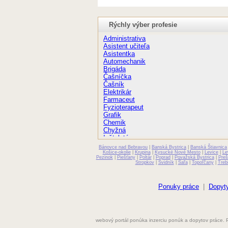
Rýchly výber profesie
Administrativa
Asistent učiteľa
Asistentka
Automechanik
Brigáda
Čašníčka
Čašník
Elektrikár
Farmaceut
Fyzioterapeut
Grafik
Chemik
Chyžná
Inštalatér
Kaderníčka
Bánovce nad Bebravou
|
Banská Bystrica
|
Banská Štiavnica
Kozmetička
Košice-okolie
|
Krupina
|
Kysucké Nové Mesto
|
Levice
|
Le
Pezinok
|
Piešťany
|
Poltár
|
Poprad
|
Považská Bystrica
|
Preš
Krajčírka
Stropkov
|
Svidník
|
Šaľa
|
Topoľčany
|
Treb
Kuchár
Kuchárka
Kurier
Ponuky práce
|
Dopyty
Laborant
Lekár
Masér
Murár
webový portál ponúka inzerciu ponúk a dopytov práce. 
Obchod