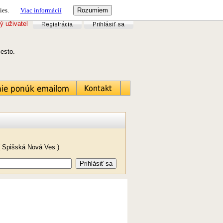
ies.
Viac informácií
ý uživatel
miesto.
( Spišská Nová Ves )