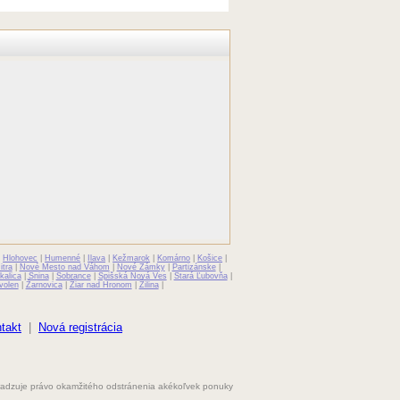
|
Hlohovec
|
Humenné
|
Ilava
|
Kežmarok
|
Komárno
|
Košice
|
itra
|
Nové Mesto nad Váhom
|
Nové Zámky
|
Partizánske
|
kalica
|
Snina
|
Sobrance
|
Spišská Nová Ves
|
Stará Ľubovňa
|
volen
|
Žarnovica
|
Žiar nad Hronom
|
Žilina
|
takt
|
Nová registrácia
hradzuje právo okamžitého odstránenia akékoľvek ponuky