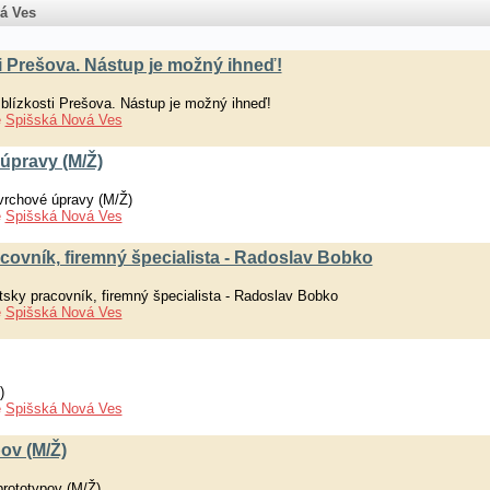
á Ves
ti Prešova. Nástup je možný ihneď!
blízkosti Prešova. Nástup je možný ihneď!
e
Spišská Nová Ves
 úpravy (M/Ž)
ovrchové úpravy (M/Ž)
e
Spišská Nová Ves
acovník, firemný špecialista - Radoslav Bobko
tsky pracovník, firemný špecialista - Radoslav Bobko
e
Spišská Nová Ves
)
e
Spišská Nová Ves
ov (M/Ž)
rototypov (M/Ž)