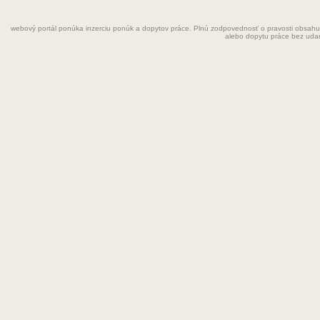
Fyzioterapeut
webový portál ponúka inzerciu ponúk a dopytov práce. Plnú zodpovednosť o pravosti obsahu
Grafik
alebo dopytu práce bez uda
Chemik
Chyžná
Inštalatér
Kaderníčka
Kozmetička
Krajčírka
Kuchár
Kuchárka
Kurier
Laborant