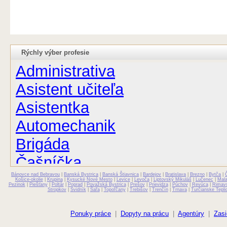
Rýchly výber profesie
Administrativa
Asistent učiteľa
Asistentka
Automechanik
Brigáda
Čašníčka
Bánovce nad Bebravou
Čašník
|
Banská Bystrica
|
Banská Štiavnica
|
Bardejov
|
Bratislava
|
Brezno
|
Bytča
|
Košice-okolie
|
Krupina
|
Kysucké Nové Mesto
|
Levice
|
Levoča
|
Liptovský Mikuláš
|
Lučenec
|
Mal
Pezinok
|
Piešťany
|
Poltár
|
Poprad
|
Považská Bystrica
|
Prešov
|
Prievidza
|
Púchov
|
Revúca
|
Rimav
Stropkov
|
Svidník
|
Šaľa
|
Topoľčany
|
Trebišov
|
Trenčín
|
Trnava
|
Turčianske Tepli
Elektrikár
Farmaceut
Ponuky práce
|
Dopyty na prácu
|
Agentúry
|
Zasi