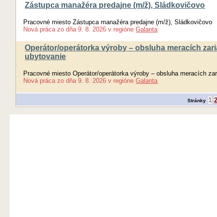
Zástupca manažéra predajne (m/ž), Sládkovičovo
Pracovné miesto Zástupca manažéra predajne (m/ž), Sládkovičovo
Nová práca
zo dňa
9. 8. 2026
v regióne
Galanta
Operátor/operátorka výroby – obsluha meracích zaria
ubytovanie
Pracovné miesto Operátor/operátorka výroby – obsluha meracích zari
Nová práca
zo dňa
9. 8. 2026
v regióne
Galanta
1
Stránky