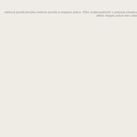
Fyzioterapeut
webový portál ponúka inzerciu ponúk a dopytov práce. Plnú zodpovednosť o pravosti obsahu
Grafik
alebo dopytu práce bez uda
Chemik
Chyžná
Inštalatér
Kaderníčka
Kozmetička
Krajčírka
Kuchár
Kuchárka
Kurier
Laborant