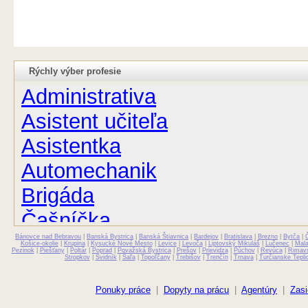
Rýchly výber profesie
Administrativa
Asistent učiteľa
Asistentka
Automechanik
Brigáda
Čašníčka
Bánovce nad Bebravou
Čašník
|
Banská Bystrica
|
Banská Štiavnica
|
Bardejov
|
Bratislava
|
Brezno
|
Bytča
|
Košice-okolie
|
Krupina
|
Kysucké Nové Mesto
|
Levice
|
Levoča
|
Liptovský Mikuláš
|
Lučenec
|
Mal
Pezinok
|
Piešťany
|
Poltár
|
Poprad
|
Považská Bystrica
|
Prešov
|
Prievidza
|
Púchov
|
Revúca
|
Rimav
Stropkov
|
Svidník
|
Šaľa
|
Topoľčany
|
Trebišov
|
Trenčín
|
Trnava
|
Turčianske Tepli
Elektrikár
Farmaceut
Ponuky práce
|
Dopyty na prácu
|
Agentúry
|
Zasi