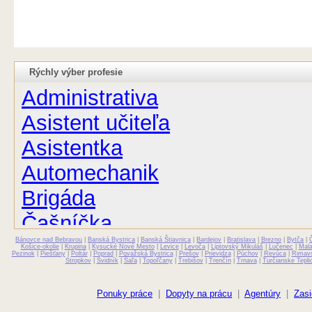
Rýchly výber profesie
Administrativa
Asistent učiteľa
Asistentka
Automechanik
Brigáda
Čašníčka
Bánovce nad Bebravou
Čašník
|
Banská Bystrica
|
Banská Štiavnica
|
Bardejov
|
Bratislava
|
Brezno
|
Bytča
|
Košice-okolie
|
Krupina
|
Kysucké Nové Mesto
|
Levice
|
Levoča
|
Liptovský Mikuláš
|
Lučenec
|
Mal
Pezinok
|
Piešťany
|
Poltár
|
Poprad
|
Považská Bystrica
|
Prešov
|
Prievidza
|
Púchov
|
Revúca
|
Rimav
Stropkov
|
Svidník
|
Šaľa
|
Topoľčany
|
Trebišov
|
Trenčín
|
Trnava
|
Turčianske Tepli
Elektrikár
Farmaceut
Ponuky práce
|
Dopyty na prácu
|
Agentúry
|
Zasi