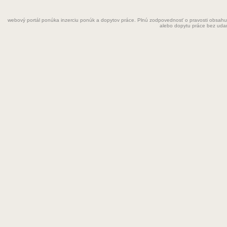
Fyzioterapeut
webový portál ponúka inzerciu ponúk a dopytov práce. Plnú zodpovednosť o pravosti obsahu
Grafik
alebo dopytu práce bez uda
Chemik
Chyžná
Inštalatér
Kaderníčka
Kozmetička
Krajčírka
Kuchár
Kuchárka
Kurier
Laborant